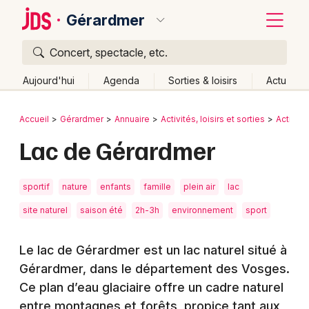
Gérardmer
Concert, spectacle, etc.
Quoi ?
Fermer
Aujourd'hui
Agenda
Sorties & loisirs
Actu
Où ?
Retour
Publier un événement
Accueil
Gérardmer
Annuaire
Activités, loisirs et sorties
Activité
Gérardmer et alentours
Vosges (88)
Lorraine
Lac de Gérardmer
Bordeaux
Partout
Près de moi
Changer de lieu
Colmar
Quand ?
Effacer les dates
sportif
nature
enfants
famille
plein air
lac
Lille
Grands événements
Aujourd'hui
Demain
Ce week-end
Autre
site naturel
saison été
2h-3h
environnement
sport
Lyon
Activité & Expérience
Le lac de Gérardmer est un lac naturel situé à
Marseille
Gérardmer, dans le département des Vosges.
Manifestations
Mulhouse
Ce plan d’eau glaciaire offre un cadre naturel
Foires & salons
entre montagnes et forêts, propice tant aux