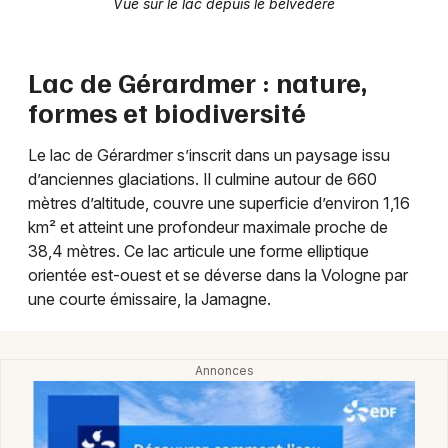
Vue sur le lac depuis le belvédère
Choisir mes départements
Lac de Gérardmer : nature,
88 - Vosges
formes et biodiversité
Mon email
Le lac de Gérardmer s’inscrit dans un paysage issu
d’anciennes glaciations. Il culmine autour de 660
mètres d’altitude, couvre une superficie d’environ 1,16
Je m'abonne
km² et atteint une profondeur maximale proche de
38,4 mètres. Ce lac articule une forme elliptique
orientée est-ouest et se déverse dans la Vologne par
une courte émissaire, la Jamagne.