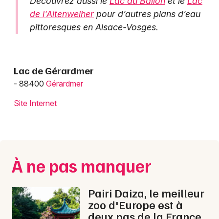
Découvrez aussi le
Lac du Ballon
et le
Lac
de l'Altenweiher
pour d’autres plans d’eau
pittoresques en Alsace-Vosges.
Lac de Gérardmer
- 88400
Gérardmer
Site Internet
À ne pas manquer
Pairi Daiza, le meilleur
zoo d'Europe est à
deux pas de la France