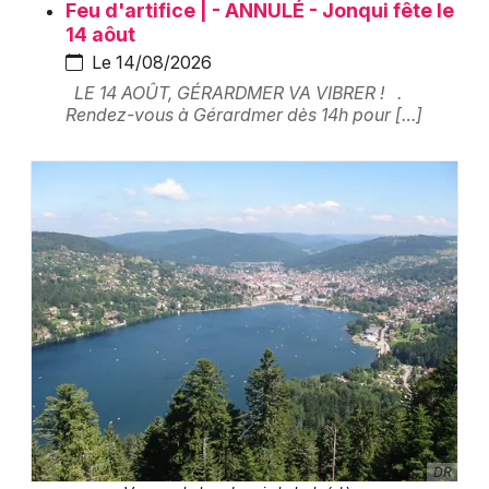
Feu d'artifice | - ANNULÉ - Jonqui fête le
Lac, plan d'eau et plage dans le Grand Est
14 aôut
Le 14/08/2026
LE 14 AOÛT, GÉRARDMER VA VIBRER ! .
Rendez-vous à Gérardmer dès 14h pour […]
Newsletter des sorties
Artistes en tournée
Actus à Gérardmer
Magazine à Gérardmer
DR