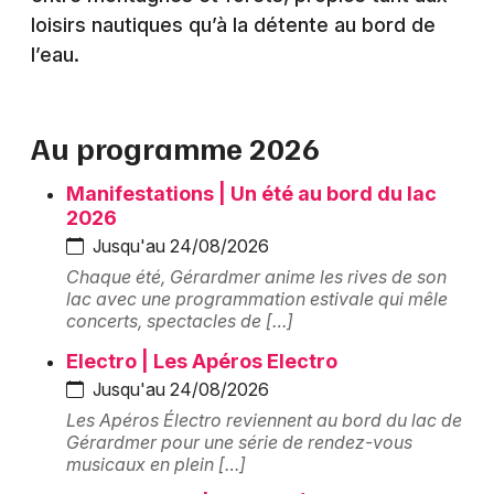
Montpellier
loisirs nautiques qu’à la détente au bord de
Spectacles
l’eau.
Nantes
Concerts
Nice
Au programme 2026
Paris
Sports
Strasbourg
Manifestations | Un été au bord du lac
Soirées
2026
Toulouse
Jusqu'au 24/08/2026
Sorties famille
Chaque été, Gérardmer anime les rives de son
Toutes les villes
lac avec une programmation estivale qui mêle
Expos
concerts, spectacles de […]
Electro | Les Apéros Electro
Sorties & loisirs
Jusqu'au 24/08/2026
Lac, plan d'eau et plage dans les Vosges
Les Apéros Électro reviennent au bord du lac de
Gérardmer pour une série de rendez-vous
musicaux en plein […]
Lac, plan d'eau et plage en Lorraine