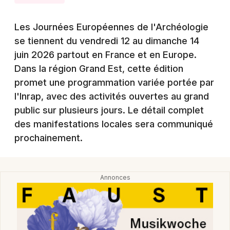
Montpellier
Spectacles
Nantes
Les Journées Européennes de l'Archéologie
se tiennent du vendredi 12 au dimanche 14
Concerts
Nice
juin 2026 partout en France et en Europe.
Paris
Dans la région Grand Est, cette édition
Sports
promet une programmation variée portée par
Strasbourg
Soirées
l'Inrap, avec des activités ouvertes au grand
Toulouse
public sur plusieurs jours. Le détail complet
Sorties famille
des manifestations locales sera communiqué
Toutes les villes
prochainement.
Expos
Sorties & loisirs