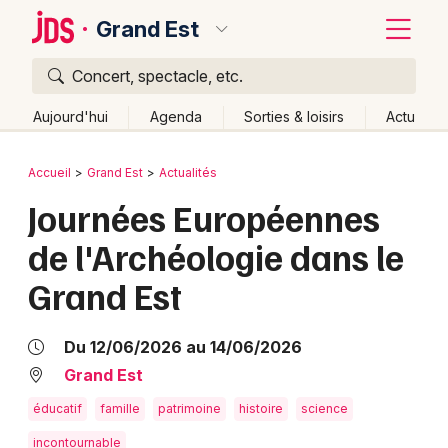
Grand Est
Concert, spectacle, etc.
Quoi ?
Fermer
Aujourd'hui
Agenda
Sorties & loisirs
Actu
Où ?
Retour
Publier un événement
Accueil
Grand Est
Actualités
Grand Est
Partout
Près de moi
Changer de lieu
Journées Européennes
Bordeaux
Quand ?
Effacer les dates
de l'Archéologie dans le
Colmar
Aujourd'hui
Demain
Ce week-end
Autre
Grand Est
Lille
Grands événements
Lyon
Activité & Expérience
Du 12/06/2026 au 14/06/2026
Marseille
Grand Est
Manifestations
éducatif
famille
patrimoine
histoire
science
Mulhouse
Foires & salons
incontournable