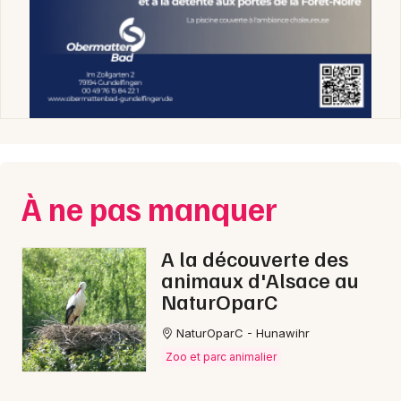
À ne pas manquer
A la découverte des
animaux d'Alsace au
NaturOparC
NaturOparC - Hunawihr
Zoo et parc animalier