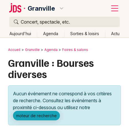
Granville
Concert, spectacle, etc.
Quoi ?
Fermer
Aujourd'hui
Agenda
Sorties & loisirs
Actu
Où ?
Retour
Publier un événement
Accueil
Granville
Agenda
Foires & salons
Granville et alentours
Manche (50)
Basse-Normandie
Granville : Bourses
Bordeaux
Partout
Près de moi
Changer de lieu
diverses
Colmar
Quand ?
Effacer les dates
Lille
Grands événements
Aujourd'hui
Demain
Ce week-end
Autre
Aucun événement ne correspond à vos critères
Lyon
Activité & Expérience
de recherche. Consultez les événéments à
proximité ci-dessous ou utilisez notre
Marseille
Manifestations
moteur de recherche
Mulhouse
Foires & salons