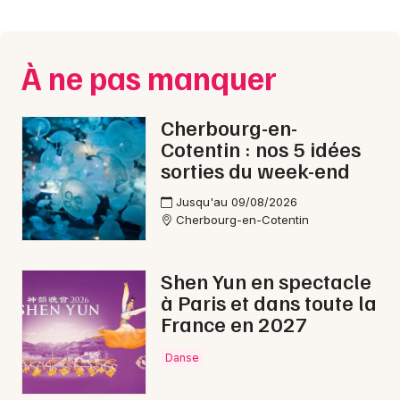
Montpellier
Spectacles
Nantes
À ne pas manquer
Concerts
Nice
Paris
Sports
Cherbourg-en-
Cotentin : nos 5 idées
Strasbourg
Soirées
sorties du week-end
Toulouse
Jusqu'au 09/08/2026
Sorties famille
Cherbourg-en-Cotentin
Toutes les villes
Expos
Shen Yun en spectacle
Sorties & loisirs
à Paris et dans toute la
France en 2027
Bourses dans la Manche
Danse
Bourses en Basse-Normandie