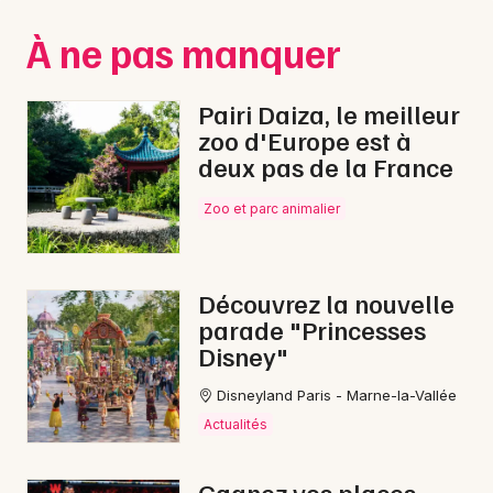
Montpellier
À ne pas manquer
Spectacles
Nantes
Concerts
Nice
Pairi Daiza, le meilleur
zoo d'Europe est à
Paris
Sports
deux pas de la France
Strasbourg
Soirées
Zoo et parc animalier
Toulouse
Sorties famille
Toutes les villes
Découvrez la nouvelle
Expos
parade "Princesses
Disney"
Sorties & loisirs
Disneyland Paris - Marne-la-Vallée
Nature dans la Manche
Actualités
Nature en Basse-Normandie
Gagnez vos places