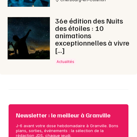
Choisir mes départements
36e édition des Nuits
50 - Manche
des étoiles : 10
animations
exceptionnelles à vivre
Mon email
[…]
Actualités
Je m'abonne
Newsletter : le meilleur à Granville
J-6 avant votre dose hebdomadaire à Granville. Bons
plans, sorties, événements : la sélection de la
rédaction JDS, chaque jeudi.