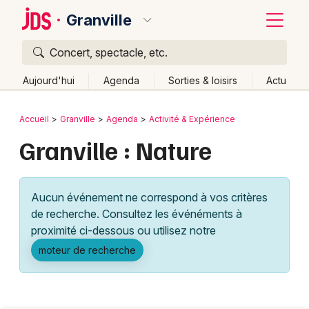
Granville
Concert, spectacle, etc.
Quoi ?
Fermer
Aujourd'hui
Agenda
Sorties & loisirs
Actu
Où ?
Retour
Publier un événement
Accueil
Granville
Agenda
Activité & Expérience
Granville et alentours
Manche (50)
Basse-Normandie
Granville : Nature
Bordeaux
Partout
Près de moi
Changer de lieu
Colmar
Quand ?
Effacer les dates
Aucun événement ne correspond à vos critères
Lille
Grands événements
Aujourd'hui
Demain
Ce week-end
Autre
de recherche. Consultez les événéments à
Lyon
proximité ci-dessous ou utilisez notre
Activité & Expérience
moteur de recherche
Marseille
Manifestations
Mulhouse
Foires & salons