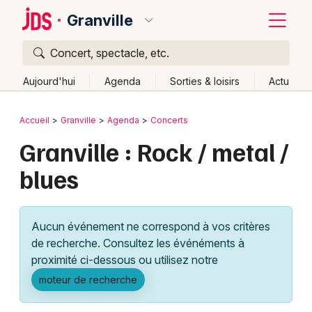
Granville
Concert, spectacle, etc.
Quoi ?
Fermer
Aujourd'hui
Agenda
Sorties & loisirs
Actu
Où ?
Retour
Publier un événement
Accueil
Granville
Agenda
Concerts
Granville et alentours
Manche (50)
Basse-Normandie
Granville : Rock / metal /
Bordeaux
Partout
Près de moi
Changer de lieu
blues
Colmar
Quand ?
Effacer les dates
Lille
Grands événements
Aujourd'hui
Demain
Ce week-end
Autre
Aucun événement ne correspond à vos critères
Lyon
Activité & Expérience
de recherche. Consultez les événéments à
proximité ci-dessous ou utilisez notre
Marseille
Manifestations
moteur de recherche
Mulhouse
Foires & salons