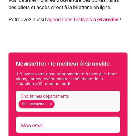
voir, dates et horaires d’ouverture des portes, tarifs
des billets et accès direct à la billetterie en ligne.
Retrouvez aussi l’
agenda des festivals à
Granville
!
Newsletter : le meilleur à Granville
J-5 avant votre dose hebdomadaire à Granville. Bons
plans, sorties, événements : la sélection de la
rédaction JDS, chaque jeudi.
Choisir mes départements
50 - Manche
Mon email