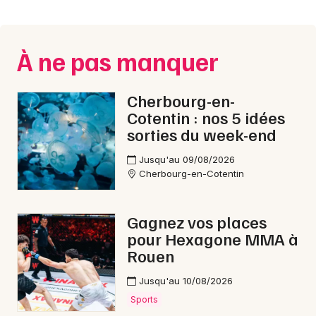
Montpellier
Spectacles
Nantes
À ne pas manquer
Concerts
Nice
Paris
Sports
Cherbourg-en-
Cotentin : nos 5 idées
Strasbourg
Soirées
sorties du week-end
Toulouse
Jusqu'au 09/08/2026
Sorties famille
Cherbourg-en-Cotentin
Toutes les villes
Expos
Gagnez vos places
Sorties & loisirs
pour Hexagone MMA à
Rouen
Rock / metal dans la Manche
Jusqu'au 10/08/2026
Rock / metal en Basse-Normandie
Sports