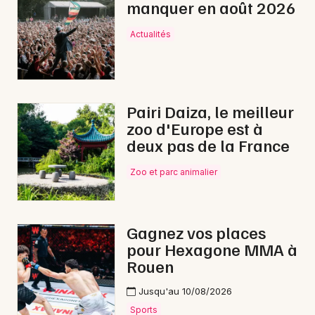
manquer en août 2026
Feu d'artifice en Normandie
Actualités
Newsletter des sorties
Pairi Daiza, le meilleur
zoo d'Europe est à
Artistes en tournée
deux pas de la France
Actus à Granville
Zoo et parc animalier
Magazine à Granville
Gagnez vos places
pour Hexagone MMA à
Rouen
Jusqu'au 10/08/2026
Sports