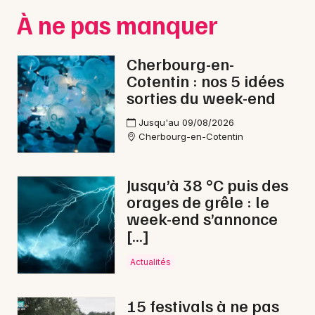
Montpellier
À ne pas manquer
Spectacles
Nantes
Cherbourg-en-
Concerts
Nice
Cotentin : nos 5 idées
Paris
sorties du week-end
Sports
Strasbourg
Jusqu'au 09/08/2026
Soirées
Cherbourg-en-Cotentin
Toulouse
Sorties famille
Toutes les villes
Jusqu’à 38 °C puis des
Expos
orages de grêle : le
week-end s’annonce
Sorties & loisirs
[…]
Actualités
Feu d'artifice dans la Manche
Feu d'artifice en Basse-Normandie
15 festivals à ne pas