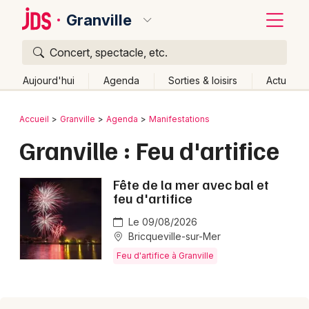
Granville
Concert, spectacle, etc.
Quoi ?
Fermer
Aujourd'hui
Agenda
Sorties & loisirs
Actu
Où ?
Retour
Publier un événement
Accueil
Granville
Agenda
Manifestations
Granville et alentours
Manche (50)
Basse-Normandie
Granville : Feu d'artifice
Bordeaux
Partout
Près de moi
Changer de lieu
Colmar
Fête de la mer avec bal et
Quand ?
Effacer les dates
feu d'artifice
Lille
Grands événements
Aujourd'hui
Demain
Ce week-end
Autre
Le 09/08/2026
Lyon
Activité & Expérience
Bricqueville-sur-Mer
Feu d'artifice à Granville
Marseille
Manifestations
Mulhouse
Foires & salons