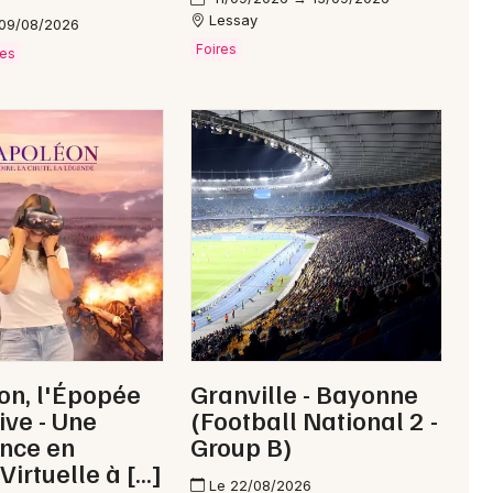
Lessay
 09/08/2026
Foires
ves
on, l'Épopée
Granville - Bayonne
ve - Une
(Football National 2 -
nce en
Group B)
Virtuelle à […]
Le 22/08/2026