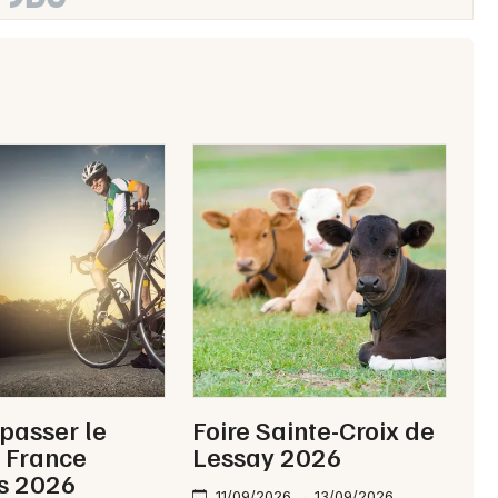
Choisir mes départements
50 - Manche
Mon email
Je m'abonne
 passer le
Foire Sainte-Croix de
 France
Lessay 2026
s 2026
11/09/2026 → 13/09/2026