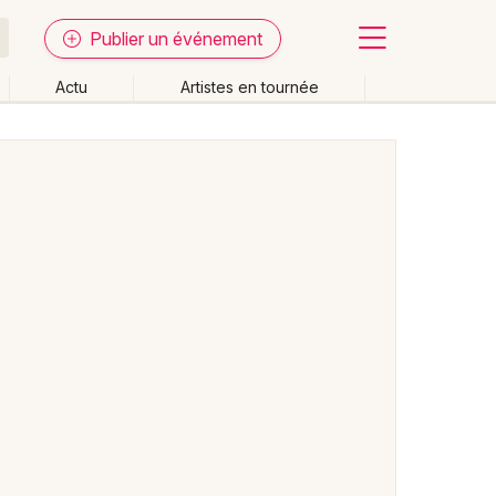
Publier un événement
Actu
Artistes en tournée
Fermer
Effacer les dates
week-end
Autre