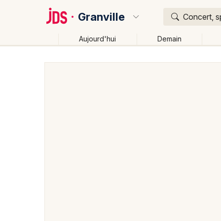
Granville
Concert, s
Aujourd'hui
Demain
Quoi ?
Où ?
Granville et alentours
Manche (50)
Basse-Norma
Changer de lieu