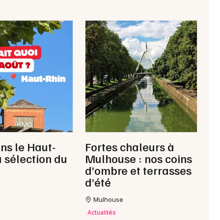
Choisir mes départements
68 - Haut-Rhin
Mon email
ns le Haut-
Fortes chaleurs à
Je m'abonne
a sélection du
Mulhouse : nos coins
d’ombre et terrasses
d’été
Mulhouse
Actualités