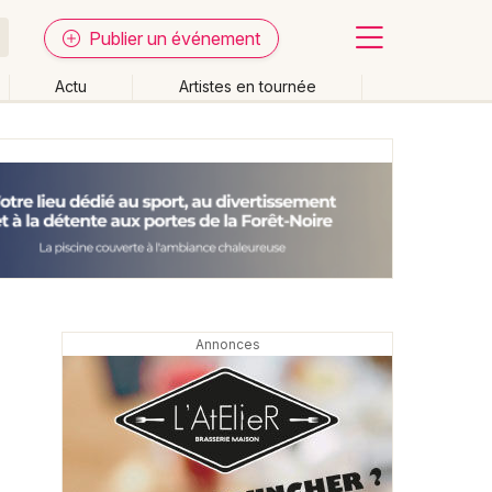
Publier un événement
Actu
Artistes en tournée
Fermer
Effacer les dates
week-end
Autre