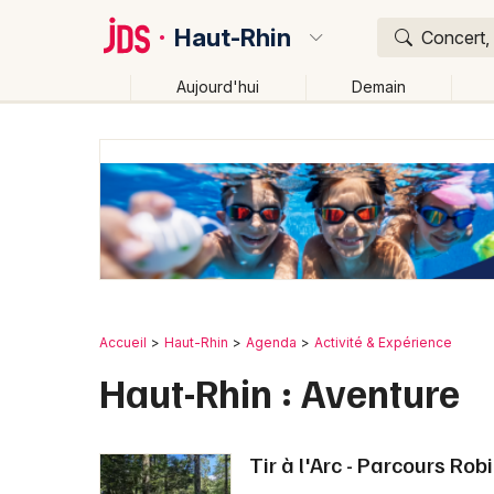
Haut-Rhin
Concert, 
Aujourd'hui
Demain
Quoi ?
Où ?
Haut-Rhin (68)
Alsace
Partout
Près de moi
C
Accueil
Haut-Rhin
Agenda
Activité & Expérience
Haut-Rhin : Aventure
Tir à l'Arc - Parcours Ro