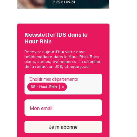
Newsletter JDS dans le
Haut-Rhin
Recevez aujourd'hui votre dose
hebdomadaire dans le Haut-Rhin. Bons
plans, sorties, événements : la sélection
de la rédaction JDS, chaque jeudi.
Choisir mes départements
68 - Haut-Rhin
Mon email
Je m'abonne