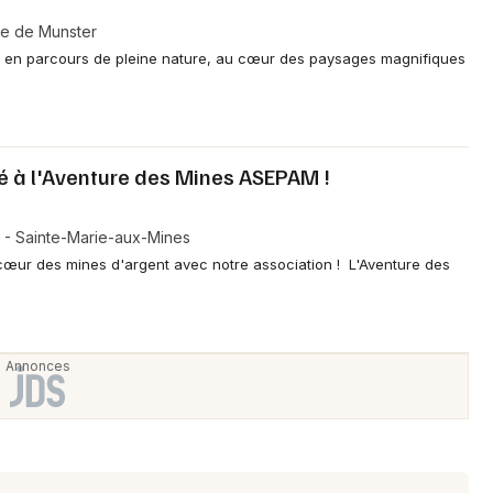
Spectacles
Mulhouse
ée de Munster
Concerts
Montpellier
rc en parcours de pleine nature, au cœur des paysages magnifiques
Nantes
Sports
Nice
Soirées
é à l'Aventure des Mines ASEPAM !
Paris
Sorties famille
- Sainte-Marie-aux-Mines
Strasbourg
 cœur des mines d'argent avec notre association ! L'Aventure des
Expos
Toulouse
Sorties & loisirs
Toutes les villes
Aventure en Alsace
Aventure dans le Grand Est