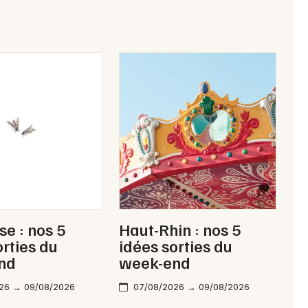
Jeux concours
Newsletter des sorties
Artistes en tournée
Actus dans le Haut-Rhin
Magazine dans le Haut-Rhin
Actus tourisme & loisirs
e : nos 5
Haut-Rhin : nos 5
Restaurants
orties du
idées sorties du
nd
week-end
26 → 09/08/2026
07/08/2026 → 09/08/2026