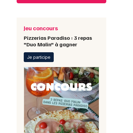
Jeu concours
Pizzerias Paradiso : 3 repas
"Duo Malin" à gagner
Je participe