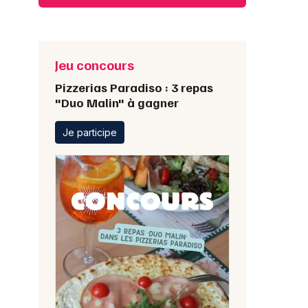
Jeu concours
Pizzerias Paradiso : 3 repas
"Duo Malin" à gagner
Je participe