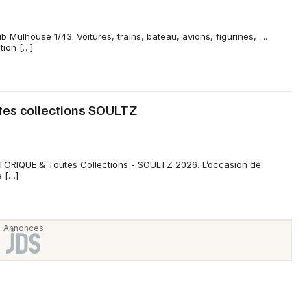
Spectacles
Mulhouse
Concerts
Montpellier
Mulhouse 1/43. Voitures, trains, bateau, avions, figurines, ....
ion […]
Nantes
Sports
Nice
Soirées
tes collections SOULTZ
Paris
Sorties famille
Strasbourg
TORIQUE & Toutes Collections - SOULTZ 2026. L’occasion de
Expos
e […]
Toulouse
Sorties & loisirs
Toutes les villes
Bourses en Alsace
Bourses dans le Grand Est