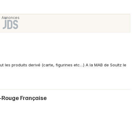
Choisir mes départements
68 - Haut-Rhin
t les produits derivé (carte, figurines etc…) A la MAB de Soultz le
Mon email
Je m'abonne
x-Rouge Française