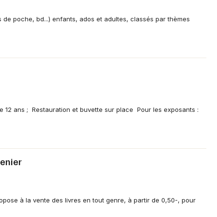
es de poche, bd...) enfants, ados et adultes, classés par thèmes
Jeux concours
Newsletter des sorties
Artistes en tournée
Actus dans le Haut-Rhin
e 12 ans ; Restauration et buvette sur place Pour les exposants :
Magazine dans le Haut-Rhin
Actus tourisme & loisirs
renier
Restaurants
opose à la vente des livres en tout genre, à partir de 0,50-, pour