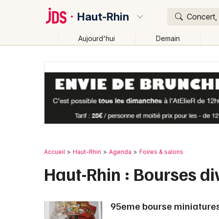
Haut-Rhin
Concert, 
Aujourd'hui
Demain
Quoi ?
Où ?
Haut-Rhin (68)
Alsace
Partout
Près de moi
C
Accueil
Haut-Rhin
Agenda
Foires & salons
Haut-Rhin : Bourses di
95eme bourse miniatures j