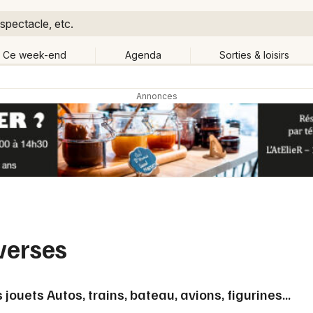
spectacle, etc.
Ce week-end
Agenda
Sorties & loisirs
Retour
Publier un événement
Quand ?
Aujourd'hui
Demain
Ce 
hanger de lieu
Bordeaux
Grands événements
Colmar
Activité & Expérience
Lille
verses
Manifestations
Lyon
Foires & salons
ouets Autos, trains, bateau, avions, figurines...
Marseille