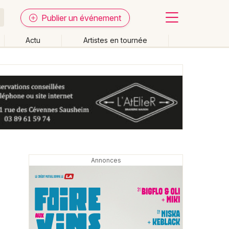
Publier un événement
Actu
Artistes en tournée
Fermer
Effacer les dates
week-end
Autre