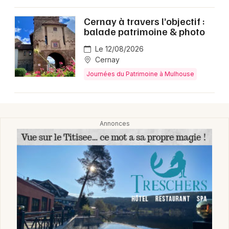
Montpellier
Cernay à travers l’objectif :
Spectacles
Nantes
balade patrimoine & photo
Concerts
Nice
Le 12/08/2026
Cernay
Paris
Sports
Journées du Patrimoine à Mulhouse
Strasbourg
Soirées
Toulouse
Sorties famille
Toutes les villes
Expos
Sorties & loisirs
Journées du Patrimoine en Alsace
Journées du Patrimoine dans le Grand Est