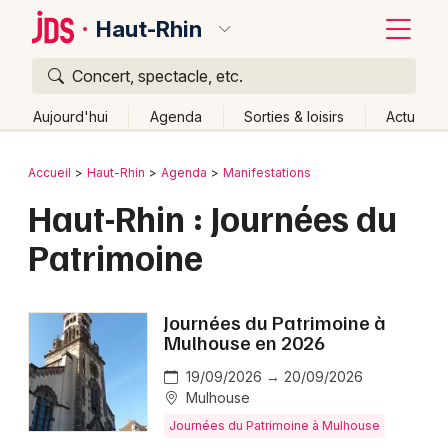
Haut-Rhin
Concert, spectacle, etc.
Quoi ?
Fermer
Aujourd'hui
Agenda
Sorties & loisirs
Actu
Où ?
Retour
Publier un événement
Accueil
Haut-Rhin
Agenda
Manifestations
Haut-Rhin (68)
Alsace
Partout
Près de moi
Haut-Rhin : Journées du
Bordeaux
Changer de lieu
Patrimoine
Colmar
Quand ?
Effacer les dates
Lille
Grands événements
Aujourd'hui
Demain
Ce week-end
Autre
Journées du Patrimoine à
Lyon
Mulhouse en 2026
Activité & Expérience
Marseille
19/09/2026 → 20/09/2026
Manifestations
Mulhouse
Mulhouse
Journées du Patrimoine à Mulhouse
Foires & salons