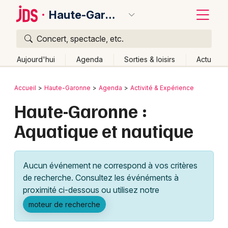
Haute-Garonne
Concert, spectacle, etc.
Quoi ?
Fermer
Aujourd'hui
Agenda
Sorties & loisirs
Actu
Où ?
Retour
Publier un événement
Accueil
Haute-Garonne
Agenda
Activité & Expérience
Haute-Garonne (31)
Midi-Pyrénées
Partout
Haute-Garonne :
Bordeaux
Près de moi
Changer de lieu
Aquatique et nautique
Colmar
Quand ?
Effacer les dates
Lille
Grands événements
Aujourd'hui
Demain
Ce week-end
Autre
Aucun événement ne correspond à vos critères
Lyon
Activité & Expérience
de recherche. Consultez les événéments à
proximité ci-dessous ou utilisez notre
Marseille
Manifestations
moteur de recherche
Mulhouse
Foires & salons