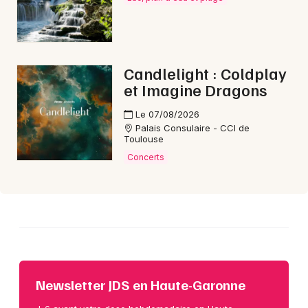
Choisir mes départements
31 - Haute-Garonne
Candlelight : Coldplay
Mon email
et Imagine Dragons
Je m'abonne
Le 07/08/2026
Palais Consulaire - CCI de
Toulouse
Concerts
Newsletter JDS en Haute-Garonne