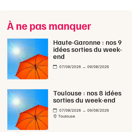
Montpellier
Spectacles
Nantes
À ne pas manquer
Concerts
Nice
Paris
Sports
Haute-Garonne : nos 9
idées sorties du week-
Strasbourg
Soirées
end
Toulouse
07/08/2026 → 09/08/2026
Sorties famille
Toutes les villes
Expos
Toulouse : nos 8 idées
Sorties & loisirs
sorties du week-end
Aquatique nautique en Midi-Pyrénées
07/08/2026 → 09/08/2026
Toulouse
Aquatique nautique en Occitanie