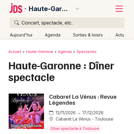
Haute-Garonne
Concert, spectacle, etc.
Quoi ?
Fermer
Aujourd'hui
Agenda
Sorties & loisirs
Actu
Où ?
Retour
Publier un événement
Accueil
Haute-Garonne
Agenda
Spectacles
Haute-Garonne (31)
Midi-Pyrénées
Partout
Haute-Garonne : Dîner
Bordeaux
Près de moi
Changer de lieu
spectacle
Colmar
Quand ?
Effacer les dates
Lille
Grands événements
Aujourd'hui
Demain
Ce week-end
Autre
Cabaret La Vénus : Revue
Lyon
Légendes
Activité & Expérience
Marseille
13/11/2026 → 17/12/2026
Manifestations
Cabaret La Vénus - Toulouse
Mulhouse
Dîner spectacle à Toulouse
Foires & salons