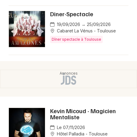
Montpellier
Spectacles
Diner-Spectacle
Nantes
19/09/2026 → 25/09/2026
Concerts
Nice
Cabaret La Vénus - Toulouse
Dîner spectacle à Toulouse
Paris
Sports
Strasbourg
Soirées
Toulouse
Sorties famille
Toutes les villes
Expos
Sorties & loisirs
Kevin Micoud - Magicien
Dîner spectacle en Midi-Pyrénées
Mentaliste
Le 07/11/2026
Dîner spectacle en Occitanie
Hôtel Palladia - Toulouse