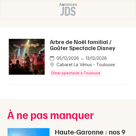
Choisir mes départements
31 - Haute-Garonne
Mon email
Arbre de Noël familial /
Goûter Spectacle Disney
Je m'abonne
05/12/2026 → 13/12/2026
Cabaret La Vénus - Toulouse
Dîner spectacle à Toulouse
À ne pas manquer
Haute-Garonne : nos 9