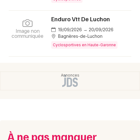
Montpellier
Spectacles
Nantes
Enduro Vtt De Luchon
Concerts
Nice
19/09/2026 → 20/09/2026
Image non
communiquée
Bagnères-de-Luchon
Paris
Sports
Cyclosportives en Haute-Garonne
Strasbourg
Soirées
Toulouse
Sorties famille
Toutes les villes
Expos
Sorties & loisirs
Cyclosportives en Midi-Pyrénées
À ne pas manquer
Cyclosportives en Occitanie