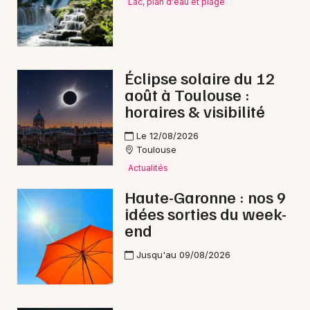
Lac, plan d'eau et plage
Choisir mes départements
31 - Haute-Garonne
Mon email
Éclipse solaire du 12
août à Toulouse :
horaires & visibilité
Je m'abonne
Le 12/08/2026
Toulouse
Actualités
Haute-Garonne : nos 9
idées sorties du week-
end
Jusqu'au 09/08/2026