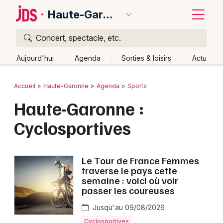
Haute-Garonne
Concert, spectacle, etc.
Quoi ?
Fermer
Aujourd'hui
Agenda
Sorties & loisirs
Actu
Où ?
Retour
Publier un événement
Accueil
Haute-Garonne
Agenda
Sports
Haute-Garonne (31)
Midi-Pyrénées
Partout
Haute-Garonne :
Bordeaux
Près de moi
Changer de lieu
Cyclosportives
Colmar
Quand ?
Effacer les dates
Lille
Grands événements
Aujourd'hui
Demain
Ce week-end
Autre
Le Tour de France Femmes
Lyon
traverse le pays cette
Activité & Expérience
semaine : voici où voir
Marseille
passer les coureuses
Manifestations
Mulhouse
Jusqu'au 09/08/2026
Foires & salons
Cyclosportives