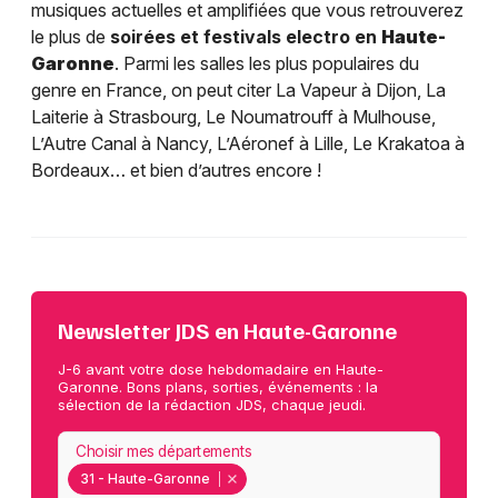
musiques actuelles et amplifiées que vous retrouverez
le plus de
soirées et festivals electro en
Haute-
Garonne
. Parmi les salles les plus populaires du
genre en France, on peut citer La Vapeur à Dijon, La
Laiterie à Strasbourg, Le Noumatrouff à Mulhouse,
L’Autre Canal à Nancy, L’Aéronef à Lille, Le Krakatoa à
Bordeaux… et bien d’autres encore !
Newsletter JDS en Haute-Garonne
J-6 avant votre dose hebdomadaire en Haute-
Garonne. Bons plans, sorties, événements : la
sélection de la rédaction JDS, chaque jeudi.
Choisir mes départements
31 - Haute-Garonne