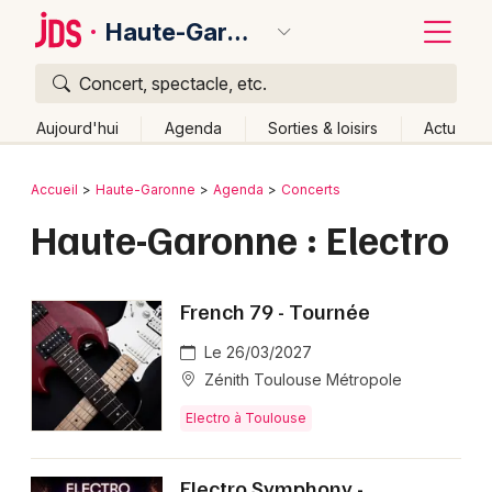
Haute-Garonne
Concert, spectacle, etc.
Quoi ?
Fermer
Aujourd'hui
Agenda
Sorties & loisirs
Actu
Où ?
Retour
Publier un événement
Accueil
Haute-Garonne
Agenda
Concerts
Haute-Garonne (31)
Midi-Pyrénées
Partout
Haute-Garonne : Electro
Bordeaux
Près de moi
Changer de lieu
Colmar
Quand ?
Effacer les dates
French 79 - Tournée
Lille
Grands événements
Aujourd'hui
Demain
Ce week-end
Autre
Le 26/03/2027
Lyon
Activité & Expérience
Zénith Toulouse Métropole
Marseille
Electro à Toulouse
Manifestations
Mulhouse
Foires & salons
Electro Symphony -