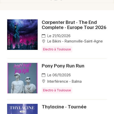
Choisir mes départements
31 - Haute-Garonne
Carpenter Brut - The End
Mon email
Complete - Europe Tour 2026
Le 21/10/2026
Je m'abonne
Le Bikini - Ramonville-Saint-Agne
Electro à Toulouse
Pony Pony Run Run
Le 06/11/2026
Interférence - Balma
Electro à Toulouse
Thylacine - Tournée