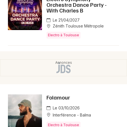
Montpellier
Orchestra Dance Party -
With Charles B
Spectacles
Nantes
Le 21/04/2027
Concerts
Nice
Zénith Toulouse Métropole
Electro à Toulouse
Paris
Sports
Strasbourg
Soirées
Toulouse
Sorties famille
Toutes les villes
Expos
Sorties & loisirs
Folamour
Electro en Midi-Pyrénées
Le 03/10/2026
Interférence - Balma
Electro en Occitanie
Electro à Toulouse