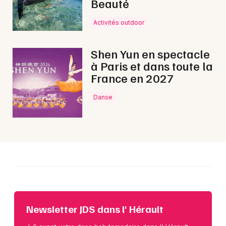
Beauté
Choisir mes départements
34 - Hérault
Activités outdoor
Shen Yun en spectacle
Mon email
à Paris et dans toute la
France en 2027
Je m'abonne
Danse
Newsletter JDS dans l' Hérault