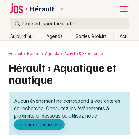
Hérault
Concert, spectacle, etc.
Quoi ?
Fermer
Aujourd'hui
Agenda
Sorties & loisirs
Actu
Où ?
Retour
Publier un événement
Accueil
Hérault
Agenda
Activité & Expérience
Hérault (34)
Languedoc-Roussillon
Partout
Hérault : Aquatique et
Bordeaux
Près de moi
Changer de lieu
nautique
Colmar
Quand ?
Effacer les dates
Lille
Grands événements
Aujourd'hui
Demain
Ce week-end
Autre
Aucun événement ne correspond à vos critères
Lyon
Activité & Expérience
de recherche. Consultez les événéments à
proximité ci-dessous ou utilisez notre
Marseille
Manifestations
moteur de recherche
Mulhouse
Foires & salons