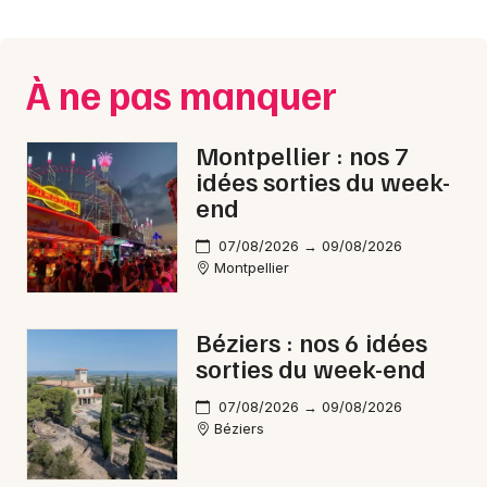
Montpellier
Spectacles
Nantes
À ne pas manquer
Concerts
Nice
Paris
Sports
Montpellier : nos 7
idées sorties du week-
Strasbourg
Soirées
end
Toulouse
07/08/2026 → 09/08/2026
Sorties famille
Montpellier
Toutes les villes
Expos
Béziers : nos 6 idées
Sorties & loisirs
sorties du week-end
Aquatique nautique en Languedoc-Roussillon
07/08/2026 → 09/08/2026
Béziers
Aquatique nautique en Occitanie