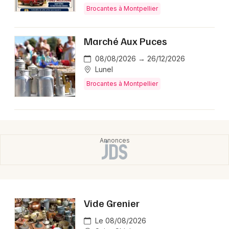
Montpellier
Brocantes à Montpellier
Spectacles
Nantes
Marché Aux Puces
Concerts
Nice
08/08/2026 → 26/12/2026
Paris
Sports
Lunel
Brocantes à Montpellier
Strasbourg
Soirées
Toulouse
Sorties famille
Toutes les villes
Expos
Sorties & loisirs
Brocantes en Languedoc-Roussillon
Vide Grenier
Brocantes en Occitanie
Le 08/08/2026