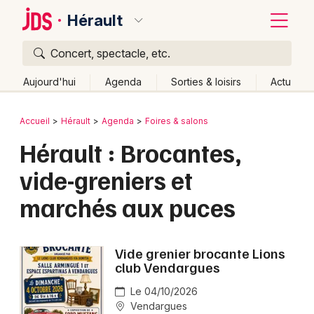
Hérault
Concert, spectacle, etc.
Quoi ?
Fermer
Aujourd'hui
Agenda
Sorties & loisirs
Actu
Où ?
Retour
Publier un événement
Accueil
Hérault
Agenda
Foires & salons
Hérault (34)
Languedoc-Roussillon
Partout
Hérault : Brocantes,
Bordeaux
Près de moi
Changer de lieu
vide-greniers et
Colmar
Quand ?
Effacer les dates
marchés aux puces
Lille
Grands événements
Aujourd'hui
Demain
Ce week-end
Autre
Lyon
Activité & Expérience
Vide grenier brocante Lions
Marseille
club Vendargues
Manifestations
Mulhouse
Le 04/10/2026
Vendargues
Foires & salons