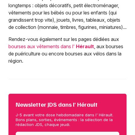
longtemps : objets décoratifs, petit électroménager,
vêtements pour les bébés ou pour les enfants (qui
grandissent trop vite), jouets, livres, tableaux, objets
de collection (monnaie, timbres, figurines, miniatures)...
Rendez-vous également sur les pages dédiées aux
bourses aux vêtements dans l'
Hérault
, aux bourses
de puériculture ou encore bourses aux vélos dans la
région.
Newsletter JDS dans l' Hérault
J-5 avant votre dose hebdomadaire dans l' Hérault.
Bons plans, sorties, événements : la sélection de la
rédaction JDS, chaque jeudi.