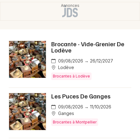
Choisir mes départements
34 - Hérault
Mon email
Brocante - Vide-Grenier De
Lodève
Je m'abonne
09/08/2026 → 26/12/2027
Lodève
Brocantes à Lodève
Les Puces De Ganges
09/08/2026 → 11/10/2026
Ganges
Brocantes à Montpellier