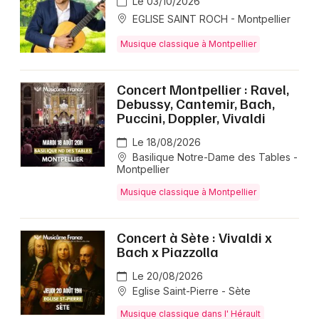
Le 03/10/2026
EGLISE SAINT ROCH - Montpellier
Musique classique à Montpellier
Newsletter des sorties
Concert Montpellier : Ravel,
Debussy, Cantemir, Bach,
Artistes en tournée
Puccini, Doppler, Vivaldi
Actus dans l' Hérault
Le 18/08/2026
Basilique Notre-Dame des Tables -
Montpellier
Magazine dans l' Hérault
Musique classique à Montpellier
Concert à Sète : Vivaldi x
Bach x Piazzolla
Le 20/08/2026
Eglise Saint-Pierre - Sète
Musique classique dans l' Hérault