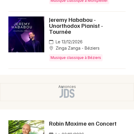
Musique classique à Montpellier
Montpellier
Spectacles
Nantes
Jeremy Hababou -
Unorthodox Pianist -
Concerts
Nice
Tournée
Paris
Sports
Le 13/12/2026
Zinga Zanga - Béziers
Strasbourg
Soirées
Musique classique à Béziers
Toulouse
Sorties famille
Toutes les villes
Expos
Sorties & loisirs
Musique classique en Languedoc-Roussillon
Robin Maxime en Concert
Musique classique en Occitanie