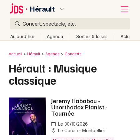
Hérault
Concert, spectacle, etc.
Quoi ?
Fermer
Aujourd'hui
Agenda
Sorties & loisirs
Actu
Où ?
Retour
Publier un événement
Accueil
Hérault
Agenda
Concerts
Hérault (34)
Languedoc-Roussillon
Partout
Hérault : Musique
Bordeaux
Près de moi
Changer de lieu
classique
Colmar
Quand ?
Effacer les dates
Lille
Grands événements
Aujourd'hui
Demain
Ce week-end
Autre
Jeremy Hababou -
Lyon
Unorthodox Pianist -
Activité & Expérience
Tournée
Marseille
Manifestations
Le 30/10/2026
Mulhouse
Le Corum - Montpellier
Foires & salons