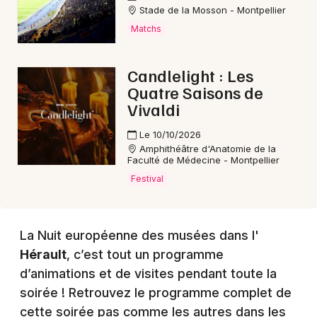
Choisir mes départements
Stade de la Mosson - Montpellier
34 - Hérault
Matchs
Candlelight : Les
Mon email
Quatre Saisons de
Vivaldi
Je m'abonne
Le 10/10/2026
Amphithéâtre d'Anatomie de la
Faculté de Médecine - Montpellier
Festival
La Nuit européenne des musées dans l'
Hérault
, c’est tout un programme
d’animations et de visites pendant toute la
soirée ! Retrouvez le programme complet de
cette soirée pas comme les autres dans les