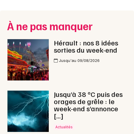
Montpellier
Spectacles
Nantes
À ne pas manquer
Concerts
Nice
Paris
Sports
Hérault : nos 8 idées
sorties du week-end
Strasbourg
Soirées
Jusqu'au 09/08/2026
Toulouse
Sorties famille
Toutes les villes
Expos
Jusqu’à 38 °C puis des
Sorties & loisirs
orages de grêle : le
week-end s’annonce
Nuit des Musées en Languedoc-Roussillon
[…]
Nuit des Musées en Occitanie
Actualités