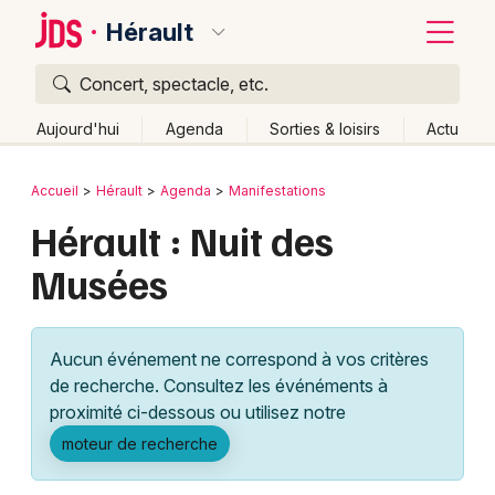
Hérault
Concert, spectacle, etc.
Quoi ?
Fermer
Aujourd'hui
Agenda
Sorties & loisirs
Actu
Où ?
Retour
Publier un événement
Accueil
Hérault
Agenda
Manifestations
Hérault (34)
Languedoc-Roussillon
Partout
Hérault : Nuit des
Bordeaux
Près de moi
Changer de lieu
Musées
Colmar
Quand ?
Effacer les dates
Lille
Grands événements
Aujourd'hui
Demain
Ce week-end
Autre
Aucun événement ne correspond à vos critères
Lyon
Activité & Expérience
de recherche. Consultez les événéments à
proximité ci-dessous ou utilisez notre
Marseille
Manifestations
moteur de recherche
Mulhouse
Foires & salons