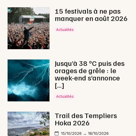
Choisir mes départements
15 festivals à ne pas
12 - Aveyron
manquer en août 2026
Actualités
Mon email
Je m'abonne
Jusqu’à 38 °C puis des
orages de grêle : le
week-end s’annonce
[…]
Actualités
Trail des Templiers
Hoka 2026
15/10/2026 → 18/10/2026