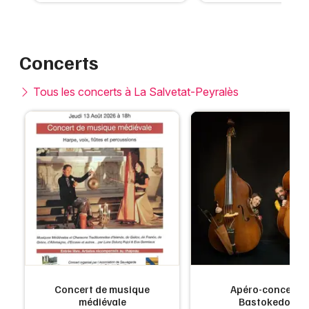
Concerts
Tous les concerts à La Salvetat-Peyralès
Concert de musique
Apéro-concert -
médiévale
Bastokedoo