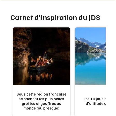
Carnet d'inspiration du JDS
Sous cette région française
es
se cachent les plus belles
Les 10 plus beaux
n
grottes et gouffres au
d'altitude de Fr
monde (ou presque)