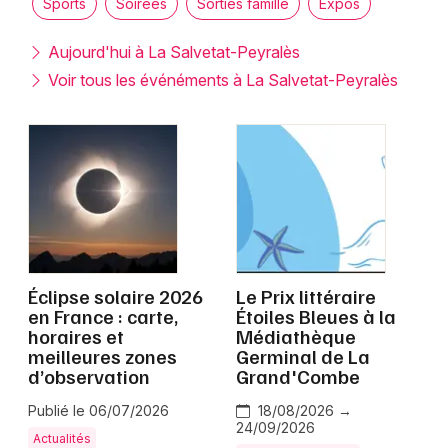
Sports
Soirées
Sorties famille
Expos
Montpellier
Spectacles
Nantes
Aujourd'hui à La Salvetat-Peyralès
Voir tous les événéments à La Salvetat-Peyralès
Concerts
Nice
Paris
Sports
Strasbourg
Soirées
Toulouse
Sorties famille
Toutes les villes
Expos
Éclipse solaire 2026
Le Prix littéraire
en France : carte,
Étoiles Bleues à la
Sorties & loisirs
horaires et
Médiathèque
meilleures zones
Germinal de La
d’observation
Grand'Combe
Midi-Pyrénées
Publié le 06/07/2026
18/08/2026 →
Occitanie
24/09/2026
Actualités