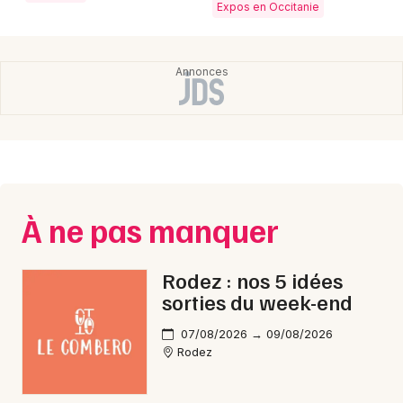
Expos en Occitanie
Newsletter des sorties
Artistes en tournée
Actus en Aveyron
Magazine en Aveyron
À ne pas manquer
Rodez : nos 5 idées
sorties du week-end
07/08/2026 → 09/08/2026
Rodez