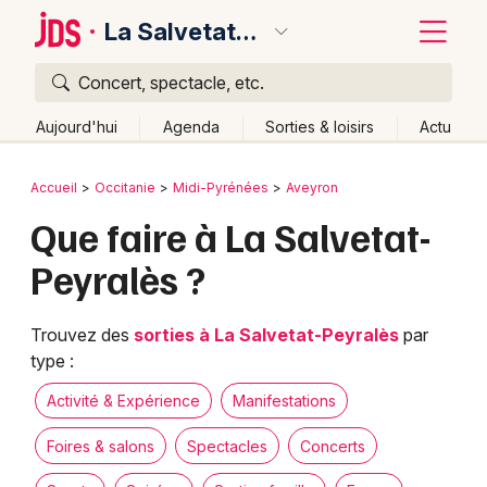
La Salvetat-Peyralès
Concert, spectacle, etc.
Quoi ?
Fermer
Aujourd'hui
Agenda
Sorties & loisirs
Actu
Où ?
Retour
Publier un événement
Accueil
Occitanie
Midi-Pyrénées
Aveyron
La Salvetat-Peyralès et alentours
Aveyron (12)
Que faire à La Salvetat-
Bordeaux
Midi-Pyrénées
Partout
Près de moi
Changer de lieu
Peyralès ?
Colmar
Quand ?
Effacer les dates
Lille
Grands événements
Aujourd'hui
Demain
Ce week-end
Autre
Trouvez des
sorties à La Salvetat-Peyralès
par
type :
Lyon
Activité & Expérience
Activité & Expérience
Manifestations
Marseille
Manifestations
Foires & salons
Spectacles
Concerts
Mulhouse
Foires & salons