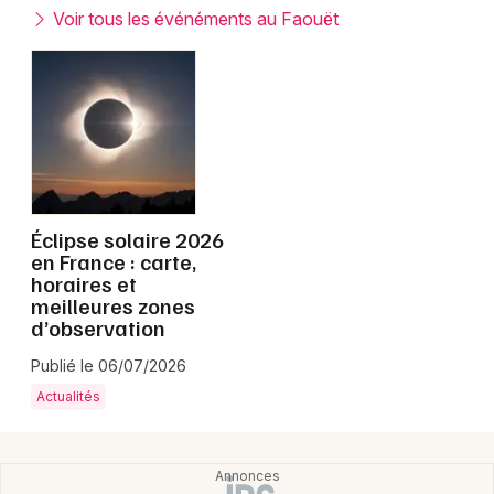
Montpellier
Voir tous les événéments au Faouët
Spectacles
Nantes
Concerts
Nice
Paris
Sports
Strasbourg
Soirées
Toulouse
Éclipse solaire 2026
Sorties famille
en France : carte,
horaires et
Toutes les villes
meilleures zones
Expos
d’observation
Sorties & loisirs
Publié le 06/07/2026
Actualités
Bretagne