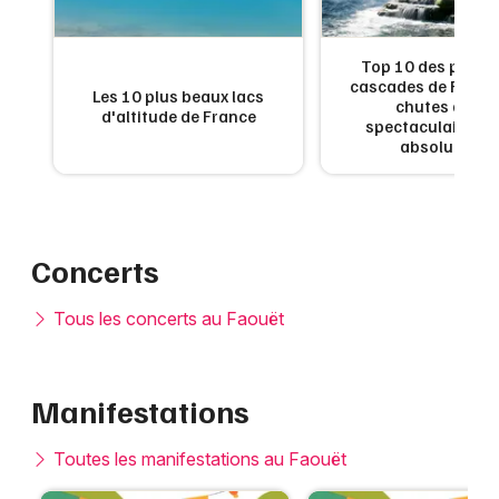
de
Top 10 des plus b
:
cascades de France
Les 10 plus beaux lacs
en
chutes d'eau
d'altitude de France
x
spectaculaires à 
absolument
Concerts
Tous les concerts au Faouët
Manifestations
Toutes les manifestations au Faouët