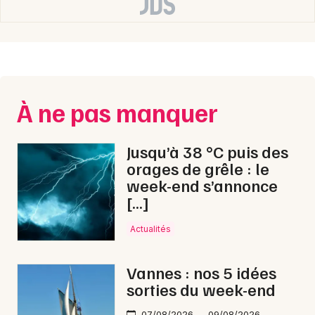
Newsletter des sorties
Artistes en tournée
Actus dans le Morbihan
À ne pas manquer
Magazine dans le Morbihan
Jusqu’à 38 °C puis des
orages de grêle : le
week-end s’annonce
[…]
Actualités
Vannes : nos 5 idées
sorties du week-end
Choisir mes départements
56 - Morbihan
07/08/2026 → 09/08/2026