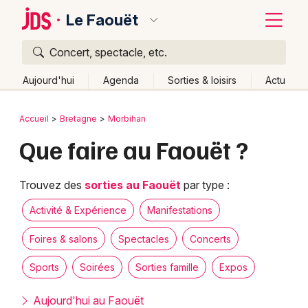
Le Faouët
Concert, spectacle, etc.
Quoi ?
Fermer
Aujourd'hui
Agenda
Sorties & loisirs
Actu
Où ?
Retour
Publier un événement
Accueil
Bretagne
Morbihan
Le Faouët et alentours
Morbihan (56)
Bretagne
Que faire au Faouët ?
Bordeaux
Partout
Près de moi
Changer de lieu
Colmar
Quand ?
Trouvez des
sorties au Faouët
par type :
Effacer les dates
Lille
Grands événements
Aujourd'hui
Demain
Ce week-end
Autre
Activité & Expérience
Manifestations
Lyon
Activité & Expérience
Foires & salons
Spectacles
Concerts
Marseille
Sports
Soirées
Sorties famille
Expos
Manifestations
Mulhouse
Aujourd'hui au Faouët
Foires & salons