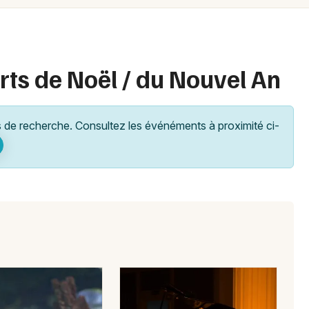
Spectacles
Mulhouse
Concerts
Montpellier
Nantes
Sports
rts de Noël / du Nouvel An
Nice
Soirées
Paris
de recherche. Consultez les événéments à proximité ci-
Sorties famille
Strasbourg
Expos
Toulouse
Sorties & loisirs
Toutes les villes
Concerts de Noël dans le Gard
Concerts de Noël en Languedoc-
Roussillon