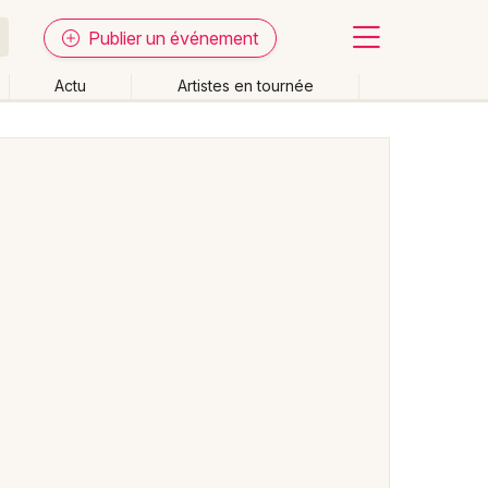
Publier un événement
Actu
Artistes en tournée
Fermer
Effacer les dates
week-end
Autre