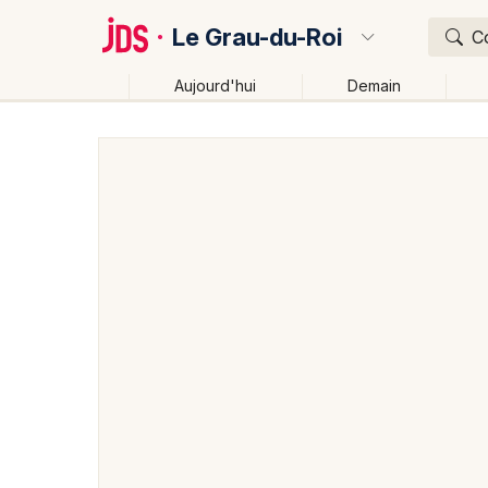
Le Grau-du-Roi
Co
Aujourd'hui
Demain
Quoi ?
Où ?
Le Grau-du-Roi et alentours
Gard (30)
Languedoc
Près de moi
Changer de lieu