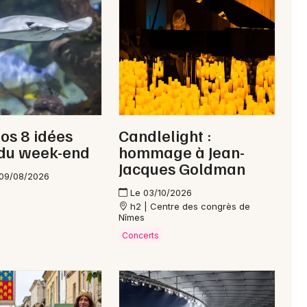
Concerts de Noël en Occitanie
Newsletter des sorties
Artistes en tournée
nos 8 idées
Candlelight :
 du week-end
hommage à Jean-
Actus au Grau-du-Roi
Jacques Goldman
 09/08/2026
Magazine au Grau-du-Roi
Le 03/10/2026
h2 | Centre des congrès de
Nîmes
Concerts