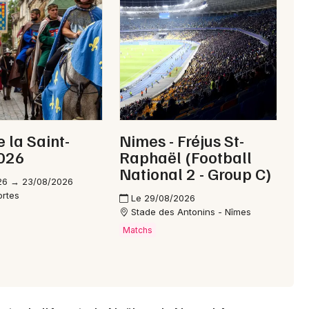
Choisir mes départements
30 - Gard
Mon email
e la Saint-
Nimes - Fréjus St-
2026
Raphaël (Football
Je m'abonne
National 2 - Group C)
26 → 23/08/2026
ortes
Le 29/08/2026
Stade des Antonins - Nîmes
Matchs