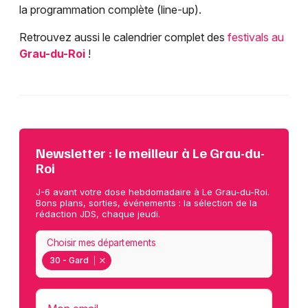
la programmation complète (line-up).
Retrouvez aussi le calendrier complet des
festivals au
Grau-du-Roi
!
Newsletter : le meilleur à Le Grau-du-
Roi
J-6 avant votre dose hebdomadaire à Le Grau-du-Roi.
Bons plans, sorties, événements : la sélection de la
rédaction JDS, chaque jeudi.
Choisir mes départements
30 - Gard