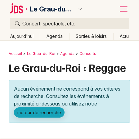
Le Grau-du-Roi
Concert, spectacle, etc.
Quoi ?
Fermer
Aujourd'hui
Agenda
Sorties & loisirs
Actu
Où ?
Retour
Publier un événement
Accueil
Le Grau-du-Roi
Agenda
Concerts
Le Grau-du-Roi et alentours
Gard (30)
Le Grau-du-Roi : Reggae
Bordeaux
Languedoc-Roussillon
Partout
Près de moi
Changer de lieu
Colmar
Aucun événement ne correspond à vos critères
Quand ?
Effacer les dates
Lille
Grands événements
de recherche. Consultez les événéments à
Aujourd'hui
Demain
Ce week-end
Autre
Lyon
proximité ci-dessous ou utilisez notre
Activité & Expérience
moteur de recherche
Marseille
Manifestations
Mulhouse
Foires & salons