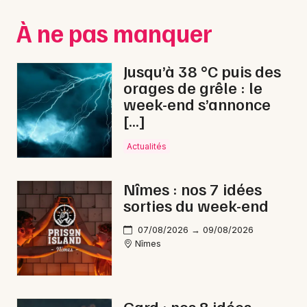
Montpellier
À ne pas manquer
Spectacles
Nantes
Concerts
Nice
Jusqu’à 38 °C puis des
orages de grêle : le
Paris
Sports
week-end s’annonce
[…]
Strasbourg
Soirées
Toulouse
Actualités
Sorties famille
Toutes les villes
Nîmes : nos 7 idées
Expos
sorties du week-end
Sorties & loisirs
07/08/2026 → 09/08/2026
Nîmes
Reggae dans le Gard
Reggae en Languedoc-Roussillon
Gard : nos 8 idées