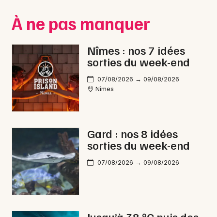
Montpellier
À ne pas manquer
Spectacles
Nantes
Concerts
Nice
Nîmes : nos 7 idées
sorties du week-end
Paris
Sports
07/08/2026 → 09/08/2026
Strasbourg
Soirées
Nîmes
Toulouse
Sorties famille
Toutes les villes
Gard : nos 8 idées
Expos
sorties du week-end
Sorties & loisirs
07/08/2026 → 09/08/2026
Théâtre dans le Gard
Théâtre en Languedoc-Roussillon
Jusqu’à 38 °C puis des