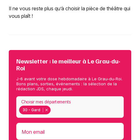
Il ne vous reste plus qu’à choisir la pièce de théâtre qui
vous plaît !
Newsletter : le meilleur à Le Grau-du-
Roi
J-6 avant votre dose hebdomadaire à Le Grau-du-Roi.
Bons plans, sorties, événements : la sélection de la
rédaction JDS, chaque jeudi.
Choisir mes départements
30 - Gard
Mon email