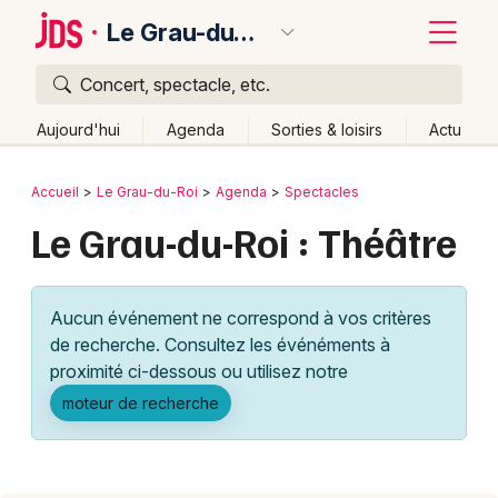
Le Grau-du-Roi
Concert, spectacle, etc.
Quoi ?
Fermer
Aujourd'hui
Agenda
Sorties & loisirs
Actu
Où ?
Retour
Publier un événement
Accueil
Le Grau-du-Roi
Agenda
Spectacles
Le Grau-du-Roi et alentours
Gard (30)
Le Grau-du-Roi : Théâtre
Bordeaux
Languedoc-Roussillon
Partout
Près de moi
Changer de lieu
Colmar
Aucun événement ne correspond à vos critères
Quand ?
Effacer les dates
Lille
Grands événements
de recherche. Consultez les événéments à
Aujourd'hui
Demain
Ce week-end
Autre
Lyon
proximité ci-dessous ou utilisez notre
Activité & Expérience
moteur de recherche
Marseille
Manifestations
Mulhouse
Foires & salons