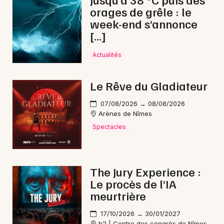
orages de grêle : le
Théâtre en Occitanie
week-end s’annonce
[…]
Actualités
Newsletter des sorties
Le Rêve du Gladiateur
Artistes en tournée
07/08/2026 → 08/08/2026
Arènes de Nîmes
Actus au Grau-du-Roi
Spectacles
Magazine au Grau-du-Roi
The Jury Experience :
Le procès de l’IA
meurtrière
17/10/2026 → 30/01/2027
h2 | Centre des congrès de Nîmes