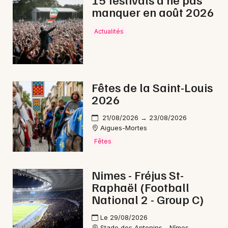
manquer en août 2026
Danse en Occitanie
Actualités
Newsletter des sorties
Fêtes de la Saint-Louis
2026
Artistes en tournée
21/08/2026 → 23/08/2026
Actus au Grau-du-Roi
Aigues-Mortes
Fêtes
Magazine au Grau-du-Roi
Nimes - Fréjus St-
Raphaël (Football
National 2 - Group C)
Le 29/08/2026
Stade des Antonins - Nîmes