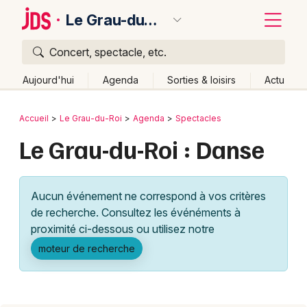
Le Grau-du-Roi
Concert, spectacle, etc.
Quoi ?
Fermer
Aujourd'hui
Agenda
Sorties & loisirs
Actu
Où ?
Retour
Publier un événement
Accueil
Le Grau-du-Roi
Agenda
Spectacles
Le Grau-du-Roi et alentours
Gard (30)
Le Grau-du-Roi : Danse
Bordeaux
Languedoc-Roussillon
Partout
Près de moi
Changer de lieu
Colmar
Aucun événement ne correspond à vos critères
Quand ?
Effacer les dates
Lille
Grands événements
de recherche. Consultez les événéments à
Aujourd'hui
Demain
Ce week-end
Autre
Lyon
proximité ci-dessous ou utilisez notre
Activité & Expérience
moteur de recherche
Marseille
Manifestations
Mulhouse
Foires & salons