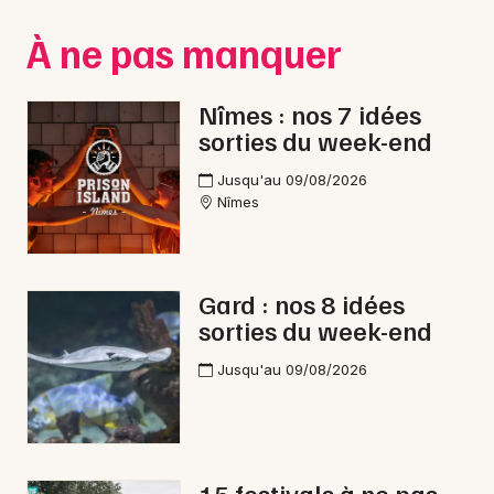
Montpellier
À ne pas manquer
Spectacles
Nantes
Concerts
Nice
Nîmes : nos 7 idées
sorties du week-end
Paris
Sports
Jusqu'au 09/08/2026
Strasbourg
Soirées
Nîmes
Toulouse
Sorties famille
Toutes les villes
Gard : nos 8 idées
Expos
sorties du week-end
Sorties & loisirs
Jusqu'au 09/08/2026
Danse dans le Gard
Danse en Languedoc-Roussillon
15 festivals à ne pas