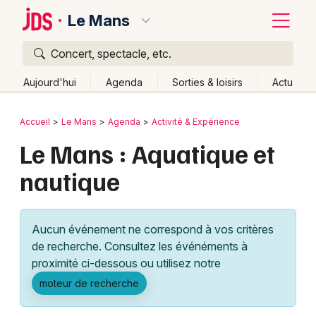
Le Mans
Concert, spectacle, etc.
Quoi ?
Fermer
Aujourd'hui
Agenda
Sorties & loisirs
Actu
Où ?
Retour
Publier un événement
Accueil
Le Mans
Agenda
Activité & Expérience
Le Mans et alentours
Sarthe (72)
Pays de la Loire
Le Mans : Aquatique et
Bordeaux
Partout
Près de moi
Changer de lieu
nautique
Colmar
Quand ?
Effacer les dates
Lille
Grands événements
Aujourd'hui
Demain
Ce week-end
Autre
Aucun événement ne correspond à vos critères
Lyon
Activité & Expérience
de recherche. Consultez les événéments à
proximité ci-dessous ou utilisez notre
Marseille
Manifestations
moteur de recherche
Mulhouse
Foires & salons