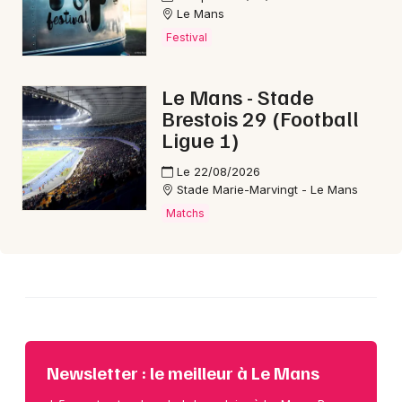
Choisir mes départements
Le Mans
72 - Sarthe
Festival
Mon email
Le Mans - Stade
Brestois 29 (Football
Ligue 1)
Je m'abonne
Le 22/08/2026
Stade Marie-Marvingt - Le Mans
Matchs
Newsletter : le meilleur à Le Mans