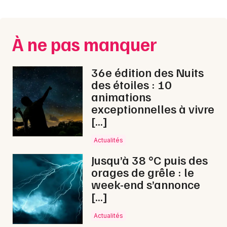
Montpellier
Spectacles
Nantes
À ne pas manquer
Concerts
Nice
Paris
Sports
36e édition des Nuits
des étoiles : 10
Strasbourg
Soirées
animations
exceptionnelles à vivre
Toulouse
Sorties famille
[…]
Toutes les villes
Actualités
Expos
Jusqu’à 38 °C puis des
Sorties & loisirs
orages de grêle : le
week-end s’annonce
Aquatique nautique dans la Sarthe
[…]
Aquatique nautique dans les Pays de la Loire
Actualités