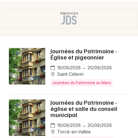
Choisir mes départements
72 - Sarthe
Mon email
Journées du Patrimoine -
Église et pigeonnier
Je m'abonne
19/09/2026 → 20/09/2026
Saint-Célerin
Journées du Patrimoine au Mans
Journées du Patrimoine -
église et salle du conseil
municipal
19/09/2026 → 20/09/2026
Torcé-en-Vallée