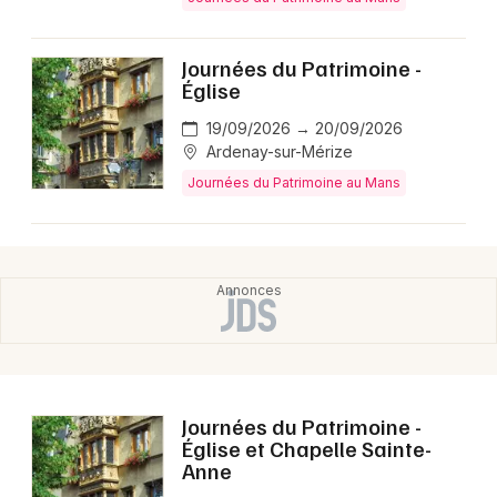
Montpellier
Spectacles
Nantes
Journées du Patrimoine -
Église
Concerts
Nice
19/09/2026 → 20/09/2026
Paris
Sports
Ardenay-sur-Mérize
Journées du Patrimoine au Mans
Strasbourg
Soirées
Toulouse
Sorties famille
Toutes les villes
Expos
Sorties & loisirs
Journées du Patrimoine dans la Sarthe
Journées du Patrimoine -
Église et Chapelle Sainte-
Anne
Journées du Patrimoine dans les Pays de la