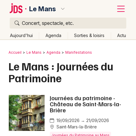
Le Mans
Concert, spectacle, etc.
Quoi ?
Fermer
Aujourd'hui
Agenda
Sorties & loisirs
Actu
Où ?
Retour
Publier un événement
Accueil
Le Mans
Agenda
Manifestations
Le Mans et alentours
Sarthe (72)
Pays de la Loire
Le Mans : Journées du
Bordeaux
Partout
Près de moi
Changer de lieu
Patrimoine
Colmar
Quand ?
Effacer les dates
Lille
Grands événements
Aujourd'hui
Demain
Ce week-end
Autre
Journées du patrimoine -
Lyon
Château de Saint-Mars-la-
Activité & Expérience
Brière
Marseille
Manifestations
19/09/2026 → 21/09/2026
Mulhouse
Saint-Mars-la-Brière
Foires & salons
Journées du Patrimoine au Mans