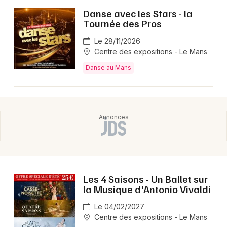
Montpellier
Danse avec les Stars - la
Spectacles
Tournée des Pros
Nantes
Le 28/11/2026
Concerts
Nice
Centre des expositions - Le Mans
Paris
Sports
Danse au Mans
Strasbourg
Soirées
Toulouse
Sorties famille
Toutes les villes
Expos
Sorties & loisirs
Les 4 Saisons - Un Ballet sur
la Musique d'Antonio Vivaldi
Danse dans la Sarthe
Le 04/02/2027
Danse dans les Pays de la Loire
Centre des expositions - Le Mans