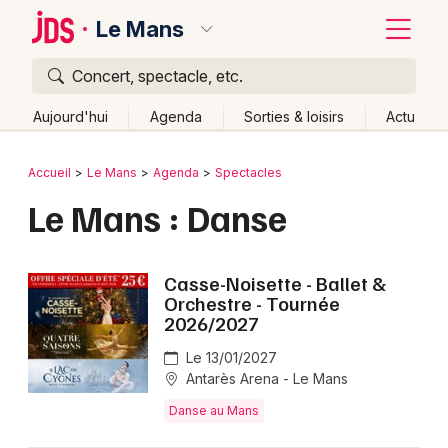
Le Mans
Concert, spectacle, etc.
Quoi ?
Fermer
Aujourd'hui
Agenda
Sorties & loisirs
Actu
Où ?
Retour
Publier un événement
Accueil
Le Mans
Agenda
Spectacles
Le Mans et alentours
Sarthe (72)
Pays de la Loire
Le Mans : Danse
Bordeaux
Partout
Près de moi
Changer de lieu
Colmar
Quand ?
Effacer les dates
Casse-Noisette - Ballet &
Lille
Grands événements
Orchestre - Tournée
Aujourd'hui
Demain
Ce week-end
Autre
2026/2027
Lyon
Activité & Expérience
Le 13/01/2027
Marseille
Antarès Arena - Le Mans
Manifestations
Danse au Mans
Mulhouse
Foires & salons