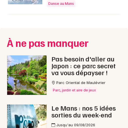
Danse au Mans
Newsletter des sorties
À ne pas manquer
Artistes en tournée
Actus au Mans
Pas besoin d'aller au
Japon : ce parc secret
Magazine au Mans
va vous dépayser !
Parc Oriental de Maulévrier
Parc, jardin et aire de jeux
Le Mans : nos 5 idées
sorties du week-end
Jusqu'au 09/08/2026