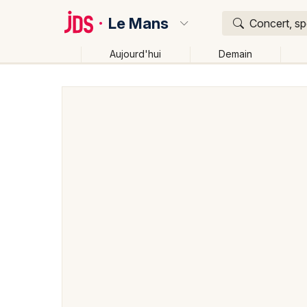
Le Mans
Concert, sp
Aujourd'hui
Demain
Quoi ?
Où ?
Le Mans et alentours
Sarthe (72)
Pays de la Loir
Changer de lieu