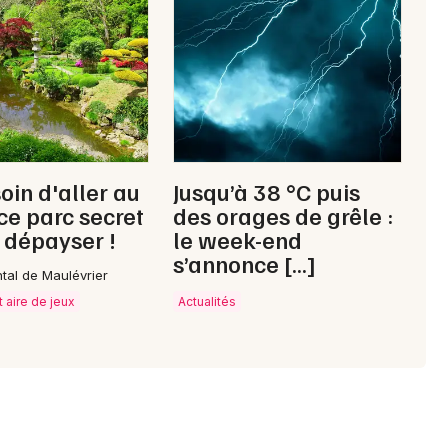
72 - Sarthe
Mon email
Je m'abonne
oin d'aller au
Jusqu’à 38 °C puis
 ce parc secret
des orages de grêle :
 dépayser !
le week-end
s’annonce […]
ntal de Maulévrier
t aire de jeux
Actualités