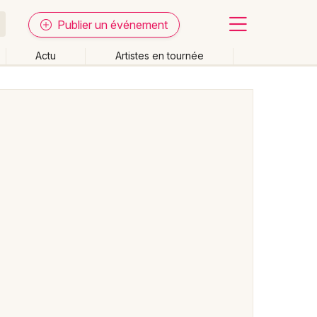
Publier un événement
Actu
Artistes en tournée
Fermer
Effacer les dates
week-end
Autre