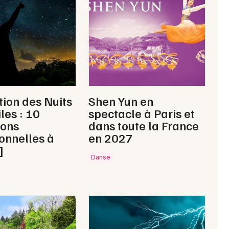
Newsletter des sorties
Artistes en tournée
Actus au Mans
tion des Nuits
Shen Yun en
Magazine au Mans
les : 10
spectacle à Paris et
ions
dans toute la France
onnelles à
en 2027
]
Danse
Choisir mes départements