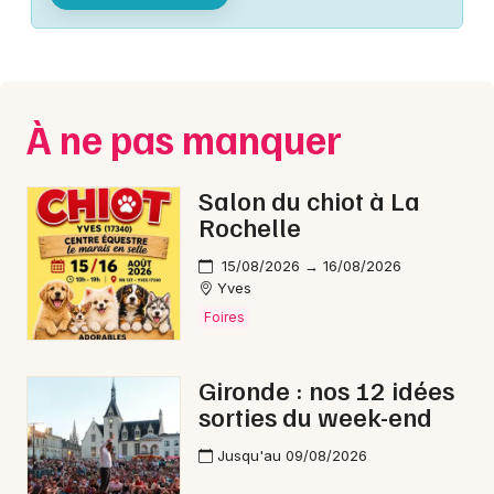
Montpellier
Spectacles
Nantes
Concerts
Nice
À ne pas manquer
Paris
Sports
Strasbourg
Salon du chiot à La
Soirées
Rochelle
Toulouse
Sorties famille
15/08/2026 → 16/08/2026
Toutes les villes
Yves
Expos
Foires
Sorties & loisirs
Gironde : nos 12 idées
sorties du week-end
Interactives & immersives en Gironde
Jusqu'au 09/08/2026
Interactives & immersives en Aquitaine