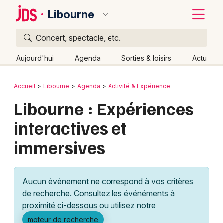
Libourne
Concert, spectacle, etc.
Quoi ?
Fermer
Aujourd'hui
Agenda
Sorties & loisirs
Actu
Où ?
Retour
Publier un événement
Accueil
Libourne
Agenda
Activité & Expérience
Libourne et alentours
Gironde (33)
Aquitaine
Libourne : Expériences
Bordeaux
Partout
Près de moi
Changer de lieu
interactives et
Colmar
Quand ?
Effacer les dates
immersives
Lille
Grands événements
Aujourd'hui
Demain
Ce week-end
Autre
Lyon
Activité & Expérience
Aucun événement ne correspond à vos critères
Marseille
de recherche. Consultez les événéments à
Manifestations
proximité ci-dessous ou utilisez notre
Mulhouse
Foires & salons
moteur de recherche