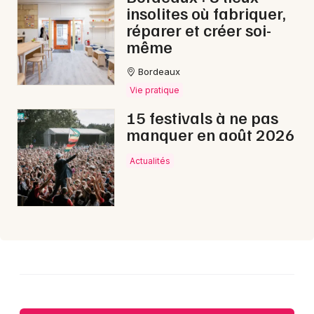
insolites où fabriquer,
réparer et créer soi-
même
Choisir mes départements
Bordeaux
33 - Gironde
Vie pratique
15 festivals à ne pas
Mon email
manquer en août 2026
Actualités
Je m'abonne