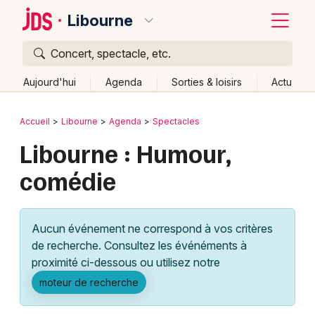
Libourne
Concert, spectacle, etc.
Quoi ?
Fermer
Aujourd'hui
Agenda
Sorties & loisirs
Actu
Où ?
Retour
Publier un événement
Accueil
Libourne
Agenda
Spectacles
Libourne et alentours
Gironde (33)
Aquitaine
Libourne : Humour,
Bordeaux
Partout
Près de moi
Changer de lieu
comédie
Colmar
Quand ?
Effacer les dates
Lille
Grands événements
Aujourd'hui
Demain
Ce week-end
Autre
Aucun événement ne correspond à vos critères
Lyon
Activité & Expérience
de recherche. Consultez les événéments à
proximité ci-dessous ou utilisez notre
Marseille
Manifestations
moteur de recherche
Mulhouse
Foires & salons