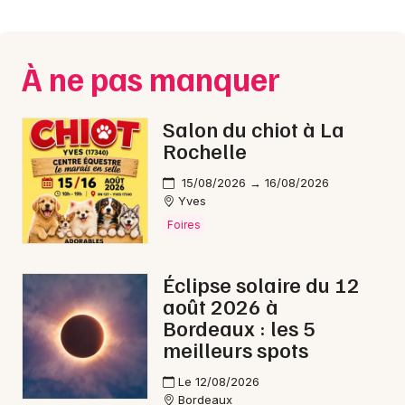
Montpellier
Spectacles
Nantes
À ne pas manquer
Concerts
Nice
Paris
Sports
Salon du chiot à La
Rochelle
Strasbourg
Soirées
15/08/2026 → 16/08/2026
Toulouse
Yves
Sorties famille
Foires
Toutes les villes
Expos
Éclipse solaire du 12
Sorties & loisirs
août 2026 à
Bordeaux : les 5
Humour en Gironde
meilleurs spots
Humour en Aquitaine
Le 12/08/2026
Bordeaux