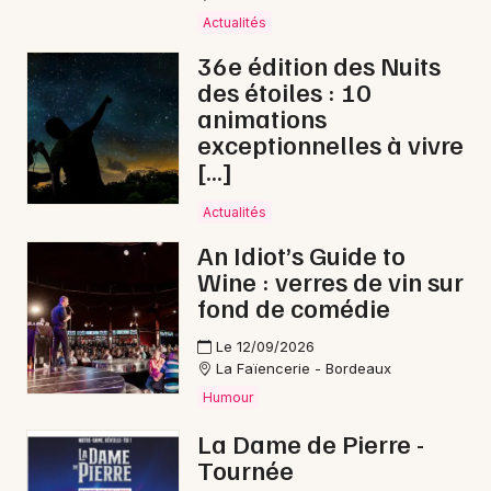
Actualités
Humour en Nouvelle-Aquitaine
36e édition des Nuits
des étoiles : 10
animations
exceptionnelles à vivre
Newsletter des sorties
[…]
Artistes en tournée
Actualités
An Idiot’s Guide to
Actus à Libourne
Wine : verres de vin sur
fond de comédie
Magazine à Libourne
Le 12/09/2026
La Faïencerie - Bordeaux
Humour
La Dame de Pierre -
Tournée