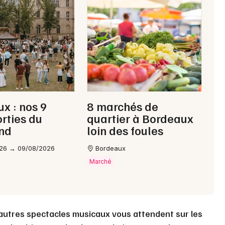
Choisir mes départements
33 - Gironde
Mon email
Je m'abonne
x : nos 9
8 marchés de
orties du
quartier à Bordeaux
nd
loin des foules
26 → 09/08/2026
Bordeaux
Marché
autres spectacles musicaux vous attendent sur les