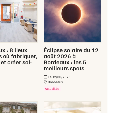
Newsletter des sorties
Artistes en tournée
x : 8 lieux
Éclipse solaire du 12
Actus à Libourne
s où fabriquer,
août 2026 à
et créer soi-
Bordeaux : les 5
Magazine à Libourne
meilleurs spots
Le 12/08/2026
Bordeaux
Actualités