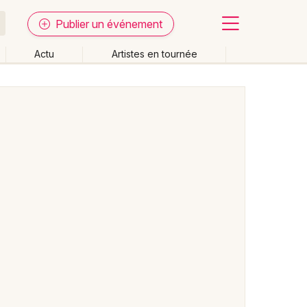
Publier un événement
Actu
Artistes en tournée
Fermer
Effacer les dates
week-end
Autre