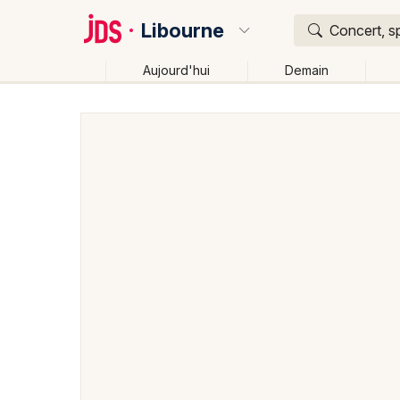
Libourne
Concert, sp
Aujourd'hui
Demain
Quoi ?
Où ?
Libourne et alentours
Gironde (33)
Aquitaine
P
Changer de lieu