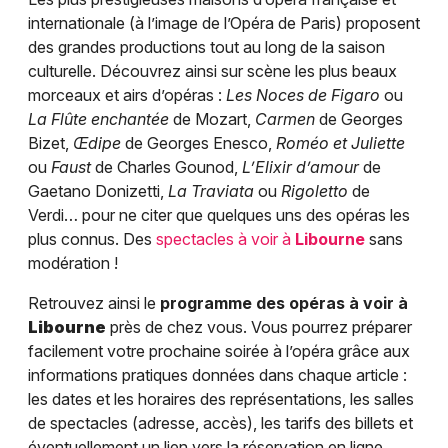
internationale (à l’image de l’Opéra de Paris) proposent
des grandes productions tout au long de la saison
culturelle. Découvrez ainsi sur scène les plus beaux
morceaux et airs d’opéras :
Les Noces de Figaro
ou
La Flûte enchantée
de Mozart,
Carmen
de Georges
Bizet,
Œdipe
de Georges Enesco,
Roméo et Juliette
ou
Faust
de Charles Gounod,
L’Elixir d’amour
de
Gaetano Donizetti,
La Traviata
ou
Rigoletto
de
Verdi… pour ne citer que quelques uns des opéras les
plus connus. Des
spectacles à voir à
Libourne
sans
modération !
Retrouvez ainsi le
programme des opéras à voir à
Libourne
près de chez vous. Vous pourrez préparer
facilement votre prochaine soirée à l’opéra grâce aux
informations pratiques données dans chaque article :
les dates et les horaires des représentations, les salles
de spectacles (adresse, accès), les tarifs des billets et
éventuellement un lien vers la réservation en ligne