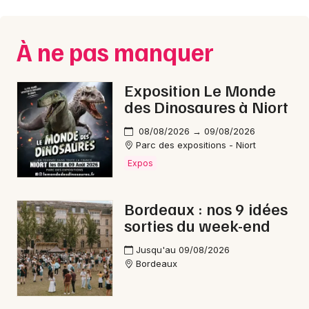
Montpellier
Spectacles
Nantes
À ne pas manquer
Concerts
Nice
Exposition Le Monde
Paris
Sports
des Dinosaures à Niort
Strasbourg
Soirées
08/08/2026 → 09/08/2026
Parc des expositions - Niort
Toulouse
Sorties famille
Expos
Toutes les villes
Expos
Bordeaux : nos 9 idées
sorties du week-end
Sorties & loisirs
Jusqu'au 09/08/2026
Opéra en Gironde
Bordeaux
Opéra en Aquitaine