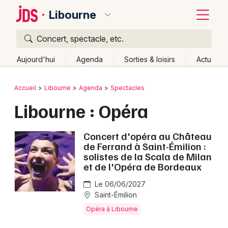
Libourne
Concert, spectacle, etc.
Quoi ?
Fermer
Aujourd'hui
Agenda
Sorties & loisirs
Actu
Où ?
Retour
Publier un événement
Accueil
Libourne
Agenda
Spectacles
Libourne et alentours
Gironde (33)
Aquitaine
Libourne : Opéra
Bordeaux
Partout
Près de moi
Changer de lieu
Colmar
Concert d'opéra au Château
Quand ?
Effacer les dates
de Ferrand à Saint-Émilion :
Lille
Grands événements
Aujourd'hui
Demain
Ce week-end
Autre
solistes de la Scala de Milan
et de l'Opéra de Bordeaux
Lyon
Activité & Expérience
Le 06/06/2027
Marseille
Saint-Émilion
Manifestations
Opéra à Libourne
Mulhouse
Foires & salons