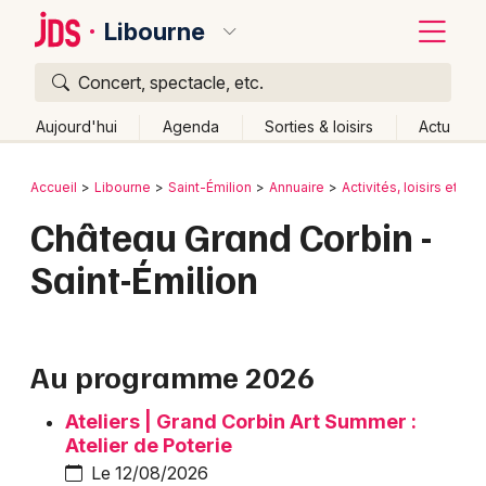
Libourne
Concert, spectacle, etc.
Quoi ?
Fermer
Aujourd'hui
Agenda
Sorties & loisirs
Actu
Où ?
Retour
Publier un événement
Accueil
Libourne
Saint-Émilion
Annuaire
Activités, loisirs et sor
Libourne et alentours
Gironde (33)
Aquitaine
Château Grand Corbin -
Bordeaux
Partout
Près de moi
Changer de lieu
Saint-Émilion
Colmar
Quand ?
Effacer les dates
Lille
Grands événements
Aujourd'hui
Demain
Ce week-end
Autre
Lyon
Au programme 2026
Activité & Expérience
Marseille
Ateliers | Grand Corbin Art Summer :
Manifestations
Atelier de Poterie
Mulhouse
Le 12/08/2026
Foires & salons