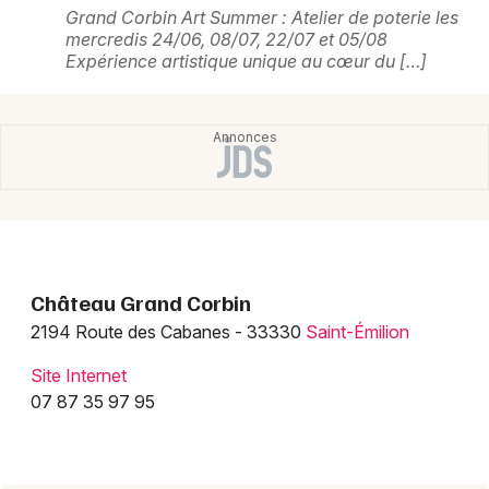
Montpellier
Grand Corbin Art Summer : Atelier de poterie les
mercredis 24/06, 08/07, 22/07 et 05/08
Spectacles
Nantes
Expérience artistique unique au cœur du […]
Concerts
Nice
Paris
Sports
Strasbourg
Soirées
Toulouse
Sorties famille
Toutes les villes
Château Grand Corbin
Expos
2194 Route des Cabanes - 33330
Saint-Émilion
Sorties & loisirs
Site Internet
07 87 35 97 95
Château en Gironde
Château en Aquitaine