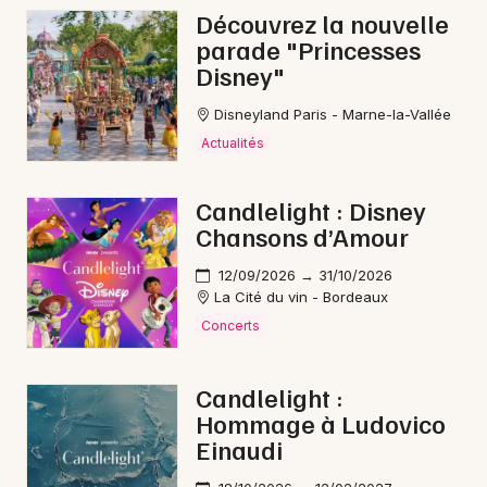
Découvrez la nouvelle
parade "Princesses
Choisir mes départements
Disney"
33 - Gironde
Disneyland Paris - Marne-la-Vallée
Actualités
Mon email
Candlelight : Disney
Je m'abonne
Chansons d’Amour
12/09/2026 → 31/10/2026
La Cité du vin - Bordeaux
Concerts
Candlelight :
Hommage à Ludovico
Einaudi