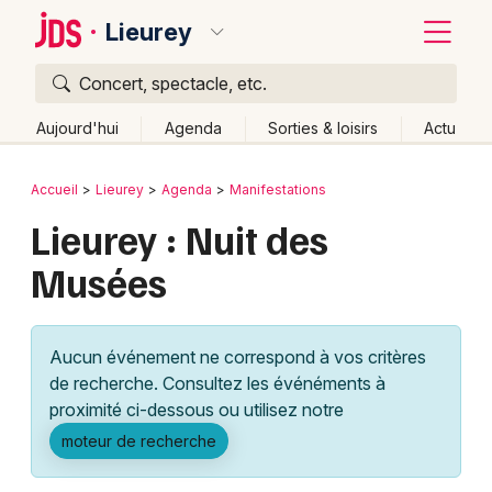
Lieurey
Concert, spectacle, etc.
Quoi ?
Fermer
Aujourd'hui
Agenda
Sorties & loisirs
Actu
Où ?
Retour
Publier un événement
Accueil
Lieurey
Agenda
Manifestations
Lieurey et alentours
Eure (27)
Haute-Normandie
Lieurey : Nuit des
Bordeaux
Partout
Près de moi
Changer de lieu
Musées
Colmar
Quand ?
Effacer les dates
Lille
Grands événements
Aujourd'hui
Demain
Ce week-end
Autre
Aucun événement ne correspond à vos critères
Lyon
Activité & Expérience
de recherche. Consultez les événéments à
proximité ci-dessous ou utilisez notre
Marseille
Manifestations
moteur de recherche
Mulhouse
Foires & salons