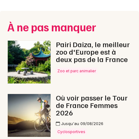
Montpellier
Spectacles
Nantes
À ne pas manquer
Concerts
Nice
Paris
Sports
Pairi Daiza, le meilleur
zoo d'Europe est à
Strasbourg
Soirées
deux pas de la France
Toulouse
Zoo et parc animalier
Sorties famille
Toutes les villes
Expos
Où voir passer le Tour
Sorties & loisirs
de France Femmes
2026
Nuit des Musées en Haute-Normandie
Jusqu'au 09/08/2026
Nuit des Musées en Normandie
Cyclosportives