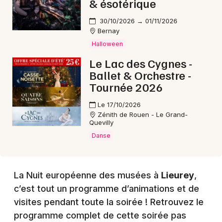
& ésotérique
Choisir mes départements
27 - Eure
30/10/2026 → 01/11/2026
Bernay
Halloween
Mon email
Le Lac des Cygnes -
Ballet & Orchestre -
Je m'abonne
Tournée 2026
Le 17/10/2026
Zénith de Rouen - Le Grand-
Quevilly
Danse
La Nuit européenne des musées à
Lieurey
,
c’est tout un programme d’animations et de
visites pendant toute la soirée ! Retrouvez le
programme complet de cette soirée pas