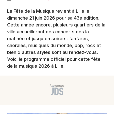
Montpellier
Spectacles
La Fête de la Musique revient à Lille le
Nantes
dimanche 21 juin 2026 pour sa 43e édition.
Concerts
Nice
Cette année encore, plusieurs quartiers de la
ville accueilleront des concerts dès la
Paris
Sports
matinée et jusqu'en soirée : fanfares,
Strasbourg
chorales, musiques du monde, pop, rock et
Soirées
bien d'autres styles sont au rendez-vous.
Toulouse
Voici le programme officiel pour cette fête
Sorties famille
Toutes les villes
de la musique 2026 à Lille.
Expos
Sorties & loisirs
Actualités dans le Nord
Actualités en Nord-Pas-de-Calais