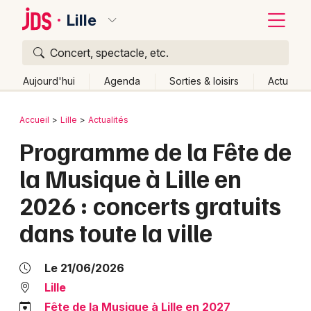
Lille
Concert, spectacle, etc.
Quoi ?
Fermer
Aujourd'hui
Agenda
Sorties & loisirs
Actu
Où ?
Retour
Publier un événement
Accueil
Lille
Actualités
Lille et alentours
Nord (59)
Nord-Pas-de-Calais
Programme de la Fête de
Bordeaux
Partout
Près de moi
Changer de lieu
la Musique à Lille en
Colmar
Quand ?
Effacer les dates
2026 : concerts gratuits
Lille
Grands événements
Aujourd'hui
Demain
Ce week-end
Autre
dans toute la ville
Lyon
Activité & Expérience
Marseille
Le 21/06/2026
Manifestations
Lille
Mulhouse
Foires & salons
Fête de la Musique à Lille en 2027