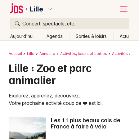
Lille
Concert, spectacle, etc.
Quoi ?
Fermer
Aujourd'hui
Agenda
Sorties & loisirs
Actu
Où ?
Retour
Publier un événement
Accueil
Lille
Annuaire
Activités, loisirs et sorties
Activités outd
Lille et alentours
Nord (59)
Nord-Pas-de-Calais
Lille : Zoo et parc
Bordeaux
Partout
Près de moi
Changer de lieu
animalier
Colmar
Quand ?
Effacer les dates
Lille
Grands événements
Aujourd'hui
Demain
Ce week-end
Autre
Explorez, apprenez, découvrez.
Votre prochaine activité coup de ❤️ est ici.
Lyon
Activité & Expérience
Marseille
Les 11 plus beaux cols de
Manifestations
France à faire à vélo
Mulhouse
Foires & salons