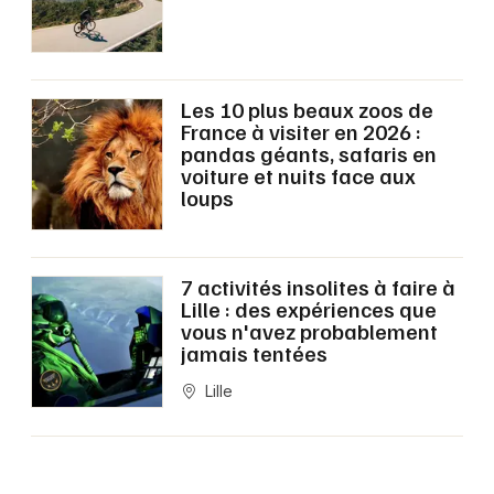
Montpellier
Spectacles
Nantes
Concerts
Nice
Les 10 plus beaux zoos de
France à visiter en 2026 :
Paris
Sports
pandas géants, safaris en
voiture et nuits face aux
Strasbourg
loups
Soirées
Toulouse
Sorties famille
Toutes les villes
7 activités insolites à faire à
Lille : des expériences que
Expos
vous n'avez probablement
jamais tentées
Sorties & loisirs
Lille
Zoo et parc animalier dans le Nord
Zoo et parc animalier en Nord-Pas-de-Calais