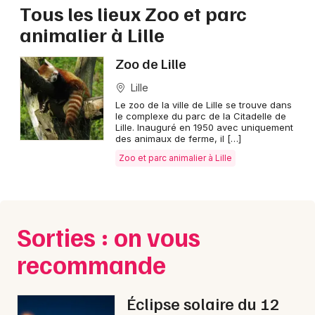
Tous les lieux Zoo et parc
Zoo et parc animalier dans les Hauts-de-France
animalier à Lille
Zoo de Lille
Lille
Newsletter des sorties
Le zoo de la ville de Lille se trouve dans
le complexe du parc de la Citadelle de
Lille. Inauguré en 1950 avec uniquement
Artistes en tournée
des animaux de ferme, il […]
Zoo et parc animalier à Lille
Actus à Lille
Magazine à Lille
Sorties : on vous
recommande
Éclipse solaire du 12