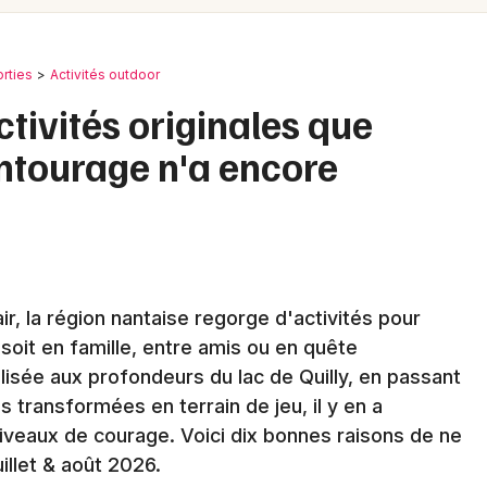
Spectacles
Mulhouse
Concerts
Montpellier
orties
Activités outdoor
Nantes
Sports
ctivités originales que
Nice
ntourage n'a encore
Soirées
Paris
Sorties famille
Strasbourg
Expos
Toulouse
Sorties & loisirs
 air, la région nantaise regorge d'activités pour
Toutes les villes
oit en famille, entre amis ou en quête
Activités outdoor dans les Pays de la
lisée aux profondeurs du lac de Quilly, en passant
Loire
es transformées en terrain de jeu, il y en a
niveaux de courage. Voici dix bonnes raisons de ne
illet & août 2026.