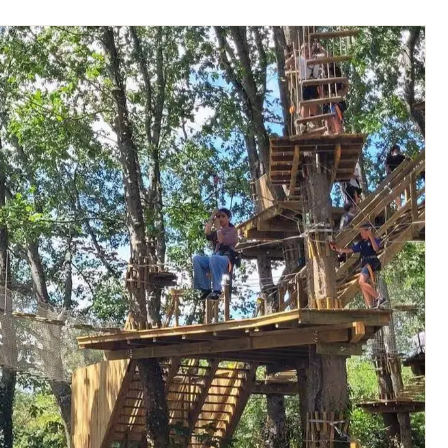
Newsletter des sorties
Artistes en tournée
Actus en Loire-Atlantique
Magazine en Loire-Atlantique
Choisir mes départements