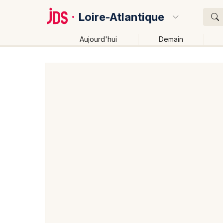
Loire-Atlantique
Aujourd'hui
Demain
Quoi ?
Où ?
Loire-Atlantique (44)
Pays de la Loire
Partout