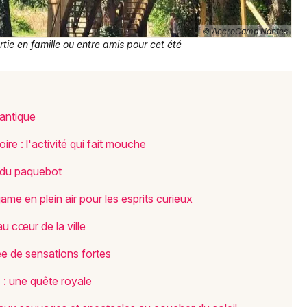
44 - Loire-Atlantique
© AccroCamp Nantes
tie en famille ou entre amis pour cet été
Mon email
Je m'abonne
antique
e : l'activité qui fait mouche
e du paquebot
me en plein air pour les esprits curieux
 cœur de la ville
e de sensations fortes
 : une quête royale