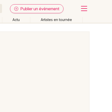
Publier un événement
Actu
Artistes en tournée
Fermer
Effacer les dates
week-end
Autre