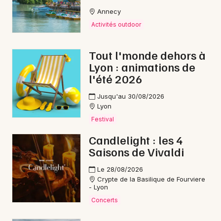
Annecy
Activités outdoor
Choisir mes départements
69 - Rhône
Tout l'monde dehors à
Lyon : animations de
Mon email
l'été 2026
Jusqu'au 30/08/2026
Je m'abonne
Lyon
Festival
Candlelight : les 4
Saisons de Vivaldi
Le 28/08/2026
Crypte de la Basilique de Fourviere
- Lyon
Concerts