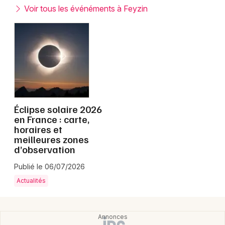
Montpellier
Voir tous les événéments à Feyzin
Spectacles
Nantes
Concerts
Nice
Paris
Sports
Strasbourg
Soirées
Toulouse
Éclipse solaire 2026
Sorties famille
en France : carte,
horaires et
Toutes les villes
meilleures zones
Expos
d’observation
Sorties & loisirs
Publié le 06/07/2026
Actualités
Rhône
Rhône-Alpes