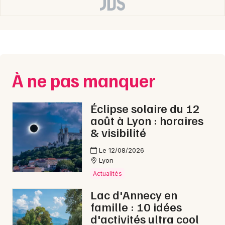
Auvergne-Rhône-Alpes
Newsletter des sorties
À ne pas manquer
Artistes en tournée
Éclipse solaire du 12
août à Lyon : horaires
Actus à Lyon
& visibilité
Magazine à Lyon
Le 12/08/2026
Lyon
Actualités
Lac d'Annecy en
famille : 10 idées
d'activités ultra cool