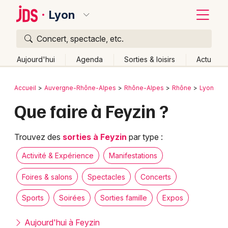
Lyon
Concert, spectacle, etc.
Quoi ?
Fermer
Aujourd'hui
Agenda
Sorties & loisirs
Actu
Où ?
Retour
Publier un événement
Accueil
Auvergne-Rhône-Alpes
Rhône-Alpes
Rhône
Lyon
Lyon et alentours
Rhône (69)
Rhône-Alpes
Partout
Que faire à Feyzin ?
Bordeaux
Près de moi
Changer de lieu
Colmar
Quand ?
Trouvez des
sorties à Feyzin
par type :
Effacer les dates
Lille
Grands événements
Aujourd'hui
Demain
Ce week-end
Autre
Activité & Expérience
Manifestations
Lyon
Activité & Expérience
Foires & salons
Spectacles
Concerts
Marseille
Sports
Soirées
Sorties famille
Expos
Manifestations
Mulhouse
Aujourd'hui à Feyzin
Foires & salons