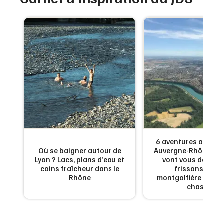
6 aventures aérien
Où se baigner autour de
Auvergne-Rhône-Alp
Lyon ? Lacs, plans d’eau et
vont vous donner
coins fraîcheur dans le
frissons : de l
Rhône
montgolfière à l'av
chasse