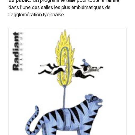
du public
. Un programme taillé pour toute la famille,
dans l'une des salles les plus emblématiques de
l'agglomération lyonnaise.
Choisir mes départements
69 - Rhône
Mon email
Je m'abonne