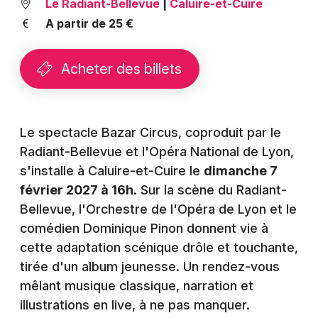
Le Radiant-Bellevue
|
Caluire-et-Cuire
Montpellier
A partir de 25 €
Spectacles
Nantes
Concerts
Nice
Acheter des billets
Paris
Sports
Strasbourg
Soirées
Le spectacle Bazar Circus, coproduit par le
Radiant-Bellevue et l'Opéra National de Lyon,
Toulouse
Sorties famille
s'installe à Caluire-et-Cuire le
dimanche 7
Toutes les villes
février 2027 à 16h
. Sur la scène du Radiant-
Expos
Bellevue, l'Orchestre de l'Opéra de Lyon et le
comédien Dominique Pinon donnent vie à
Sorties & loisirs
cette adaptation scénique drôle et touchante,
tirée d'un album jeunesse. Un rendez-vous
Théâtre dans le Rhône
mêlant musique classique, narration et
Théâtre en Rhône-Alpes
illustrations en live, à ne pas manquer.