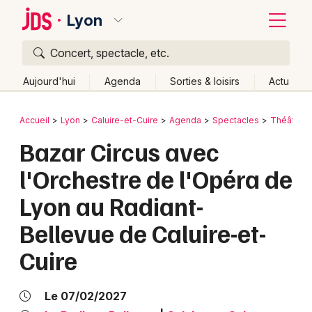
Lyon
Concert, spectacle, etc.
Quoi ?
Fermer
Aujourd'hui
Agenda
Sorties & loisirs
Actu
Où ?
Retour
Publier un événement
Accueil
Lyon
Caluire-et-Cuire
Agenda
Spectacles
Théâtre
Lyon et alentours
Rhône (69)
Rhône-Alpes
Partout
Bazar Circus avec
Bordeaux
Près de moi
Changer de lieu
l'Orchestre de l'Opéra de
Colmar
Quand ?
Effacer les dates
Lyon au Radiant-
Lille
Grands événements
Aujourd'hui
Demain
Ce week-end
Autre
Bellevue de Caluire-et-
Lyon
Activité & Expérience
Cuire
Marseille
Manifestations
Mulhouse
Le 07/02/2027
Foires & salons