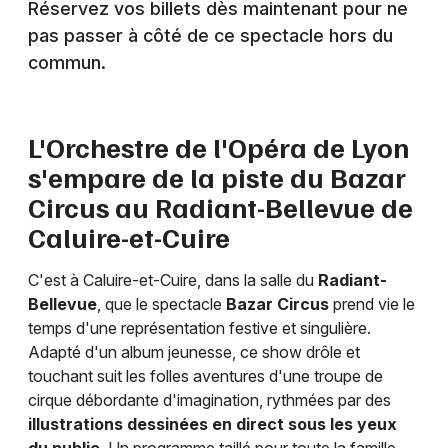
Réservez vos billets dès maintenant pour ne
Théâtre en Auvergne-Rhône-Alpes
pas passer à côté de ce spectacle hors du
commun.
L'Orchestre de l'Opéra de Lyon
Newsletter des sorties
s'empare de la piste du Bazar
Artistes en tournée
Circus au Radiant-Bellevue de
Caluire-et-Cuire
Actus à Lyon
C'est à Caluire-et-Cuire, dans la salle du
Radiant-
Magazine à Lyon
Bellevue
, que le spectacle
Bazar Circus
prend vie le
temps d'une représentation festive et singulière.
Adapté d'un album jeunesse, ce show drôle et
touchant suit les folles aventures d'une troupe de
cirque débordante d'imagination, rythmées par des
illustrations dessinées en direct sous les yeux