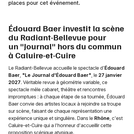
places pour cet événement.
Théâtre en Auvergne-Rhône-Alpes
Édouard Baer investit la scène
du Radiant-Bellevue pour
un "Journal" hors du commun
Newsletter des sorties
à Caluire-et-Cuire
Artistes en tournée
Le Radiant-Bellevue accueille le spectacle d'
Édouard
Actus à Lyon
Baer
,
"Le Journal d'Édouard Baer"
, le
27 janvier
2027
. Véritable revue à géométrie variable, ce
Magazine à Lyon
spectacle mêle cabaret, théâtre et rencontres
impromptues : à chaque étape de sa tournée, Édouard
Baer convie des artistes locaux à rejoindre sa troupe
sur scène, faisant de chaque représentation une
expérience unique et singulière. Dans le
Rhône
, c'est
Caluire-et-Cuire qui a l'honneur d'accueillir cette
proposition scénique atypique.