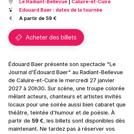
Le Radiant-Bellevue
|
Caluire-et-Cuire
Montpellier
Edouard Baer : dates de la tournée
Spectacles
Nantes
A partir de 59 €
Concerts
Nice
Acheter des billets
Paris
Sports
Strasbourg
Soirées
Toulouse
Édouard Baer présente son spectacle "Le
Sorties famille
Journal d'Édouard Baer" au Radiant-Bellevue
Toutes les villes
de Caluire-et-Cuire le mercredi 27 janvier
Expos
2027 à 20h30. Sur scène, une troupe colorée
mêlant acteurs, chanteurs et artistes invités
Sorties & loisirs
locaux pour une soirée aussi bien cabaret que
théâtre, teintée d'humour et de poésie. À
Théâtre dans le Rhône
partir de
59 €
, les billets sont disponibles dès
Théâtre en Rhône-Alpes
maintenant. Ne tardez pas à réserver vos