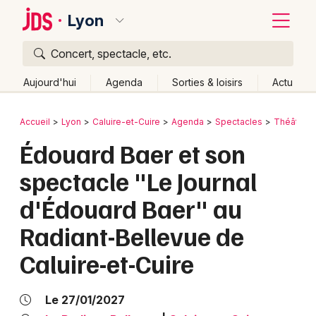
Lyon
Concert, spectacle, etc.
Quoi ?
Fermer
Aujourd'hui
Agenda
Sorties & loisirs
Actu
Où ?
Retour
Publier un événement
Accueil
Lyon
Caluire-et-Cuire
Agenda
Spectacles
Théâtre
Lyon et alentours
Rhône (69)
Rhône-Alpes
Partout
Édouard Baer et son
Bordeaux
Près de moi
Changer de lieu
spectacle "Le Journal
Colmar
Quand ?
Effacer les dates
d'Édouard Baer" au
Lille
Grands événements
Aujourd'hui
Demain
Ce week-end
Autre
Radiant-Bellevue de
Lyon
Activité & Expérience
Caluire-et-Cuire
Marseille
Manifestations
Mulhouse
Le 27/01/2027
Foires & salons