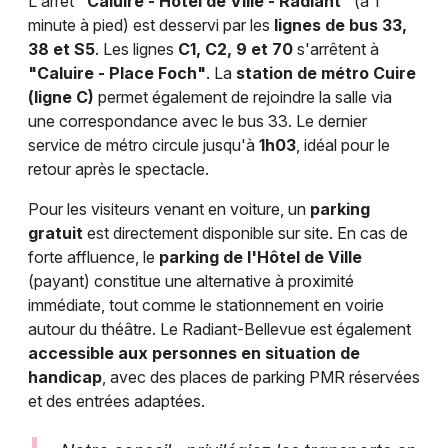
L'arrêt
"Caluire - Hôtel de Ville - Radiant"
(à 1
minute à pied) est desservi par les
lignes de bus 33,
38 et S5
. Les lignes
C1, C2, 9 et 70
s'arrêtent à
"Caluire - Place Foch"
. La
station de métro Cuire
(ligne C)
permet également de rejoindre la salle via
une correspondance avec le bus 33. Le dernier
service de métro circule jusqu'à
1h03
, idéal pour le
retour après le spectacle.
Pour les visiteurs venant en voiture, un
parking
gratuit
est directement disponible sur site. En cas de
forte affluence, le
parking de l'Hôtel de Ville
(payant) constitue une alternative à proximité
immédiate, tout comme le stationnement en voirie
autour du théâtre. Le Radiant-Bellevue est également
accessible aux personnes en situation de
handicap
, avec des places de parking PMR réservées
et des entrées adaptées.