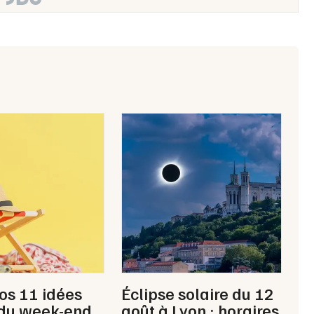
Choisir mes départements
69 - Rhône
Mon email
Je m'abonne
nos 11 idées
Éclipse solaire du 12
 du week-end
août à Lyon : horaires