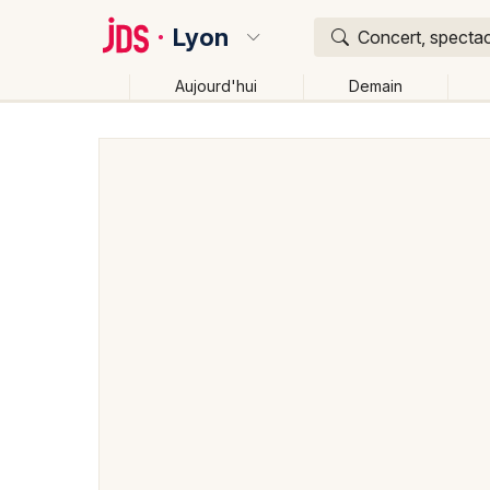
Lyon
Concert, spectac
Aujourd'hui
Demain
Quoi ?
Où ?
Lyon et alentours
Rhône (69)
Rhône-Alpes
Pa
Changer de lieu