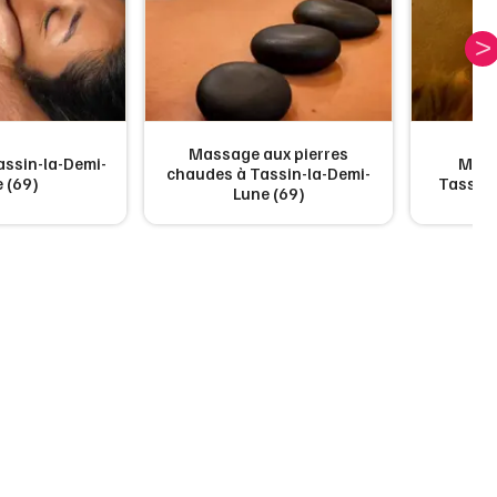
Massage aux pierres
ssin-la-Demi-
Mass
chaudes à Tassin-la-Demi-
 (69)
Tassin-
Lune (69)