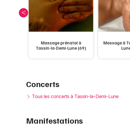
ierres
Massage prénatal à
Massage à Ta
-la-Demi-
Tassin-la-Demi-Lune (69)
Lune
)
Concerts
Tous les concerts à Tassin-la-Demi-Lune
Manifestations