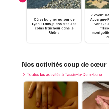
6 aventure
Où se baigner autour de
Auvergne-R
lles fêtes
Lyon ? Lacs, plans d’eau et
vont vou
 France
coins fraîcheur dans le
friss
Rhône
montgolfiè
c
Nos activités coup de cœur
Toutes les activités à Tassin-la-Demi-Lune