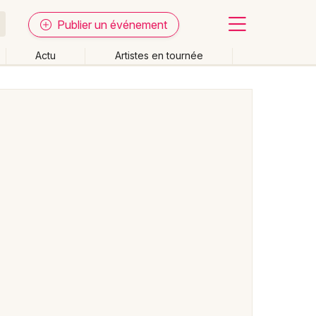
Publier un événement
Actu
Artistes en tournée
Fermer
Effacer les dates
week-end
Autre