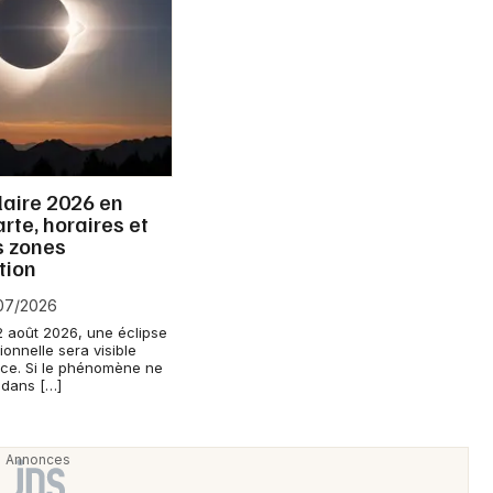
Newsletter des sorties
Artistes en tournée
laire 2026 en
arte, horaires et
Actus à Lyon
s zones
tion
Magazine à Lyon
/07/2026
2 août 2026, une éclipse
ionnelle sera visible
nce. Si le phénomène ne
 dans […]