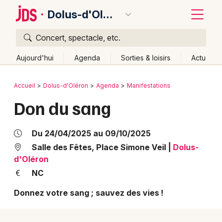
Dolus-d'Oléron
Concert, spectacle, etc.
Quoi ?
Fermer
Aujourd'hui
Agenda
Sorties & loisirs
Actu
Où ?
Retour
Publier un événement
Accueil
Dolus-d'Oléron
Agenda
Manifestations
Dolus-d'Oléron et alentours
Charente-Maritime (17)
Don du sang
Bordeaux
Poitou-Charente
Partout
Près de moi
Changer de lieu
Colmar
Quand ?
Du 24/04/2025 au 09/10/2025
Effacer les dates
Lille
Grands événements
Salle des Fêtes, Place Simone Veil
|
Dolus-
Aujourd'hui
Demain
Ce week-end
Autre
d'Oléron
Lyon
Activité & Expérience
NC
Marseille
Donnez votre sang ; sauvez des vies !
Manifestations
Mulhouse
Foires & salons