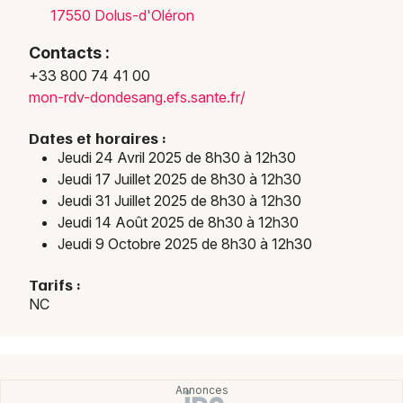
17550 Dolus-d'Oléron
Contacts :
+33 800 74 41 00
Newsletter des sorties
mon-r
dv-do
ndesa
ng.ef
s.san
te.fr
/
Artistes en tournée
Dates et horaires :
Jeudi 24 Avril 2025 de 8h30 à 12h30
Actus en Charente-Maritime
Jeudi 17 Juillet 2025 de 8h30 à 12h30
Jeudi 31 Juillet 2025 de 8h30 à 12h30
Magazine en Charente-Maritime
Jeudi 14 Août 2025 de 8h30 à 12h30
Jeudi 9 Octobre 2025 de 8h30 à 12h30
Tarifs :
NC