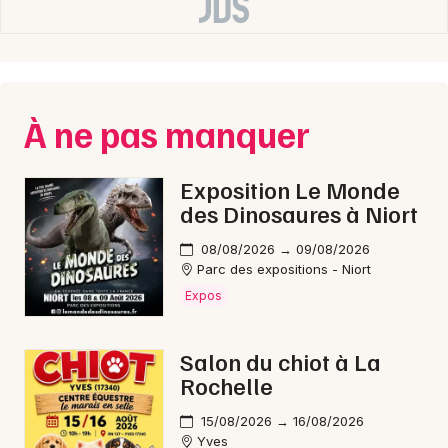
Choisir mes départements
17 - Charente-Maritime
À ne pas manquer
Mon email
Exposition Le Monde
Je m'abonne
des Dinosaures à Niort
08/08/2026 → 09/08/2026
Parc des expositions - Niort
Expos
Salon du chiot à La
Rochelle
15/08/2026 → 16/08/2026
Yves