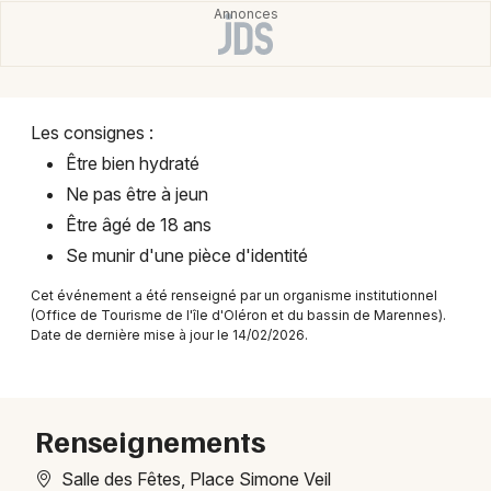
Montpellier
Spectacles
Nantes
Concerts
Nice
Les consignes :
Paris
Sports
Être bien hydraté
Strasbourg
Ne pas être à jeun
Soirées
Être âgé de 18 ans
Toulouse
Sorties famille
Se munir d'une pièce d'identité
Toutes les villes
Cet événement a été renseigné par un organisme institutionnel
Expos
(Office de Tourisme de l'île d'Oléron et du bassin de Marennes).
Date de dernière mise à jour le 14/02/2026.
Sorties & loisirs
Manifestations en Poitou-Charente
Renseignements
Manifestations en Nouvelle-Aquitaine
Salle des Fêtes, Place Simone Veil