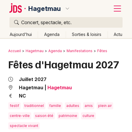
Hagetmau
Concert, spectacle, etc.
Quoi ?
Fermer
Aujourd'hui
Agenda
Sorties & loisirs
Actu
Où ?
Retour
Publier un événement
Accueil
Hagetmau
Agenda
Manifestations
Fêtes
Hagetmau et alentours
Landes (40)
Aquitaine
Fêtes d'Hagetmau 2027
Bordeaux
Partout
Près de moi
Changer de lieu
Colmar
Quand ?
Juillet 2027
Effacer les dates
Lille
Grands événements
Hagetmau
|
Hagetmau
Aujourd'hui
Demain
Ce week-end
Autre
NC
Lyon
Activité & Expérience
festif
traditionnel
famille
adultes
amis
plein air
Marseille
Manifestations
centre-ville
saison été
patrimoine
culture
Mulhouse
spectacle vivant
Foires & salons