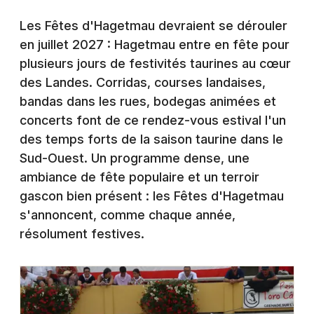
Montpellier
Les Fêtes d'Hagetmau devraient se dérouler
Spectacles
Nantes
en juillet 2027 : Hagetmau entre en fête pour
Concerts
plusieurs jours de festivités taurines au cœur
Nice
des Landes. Corridas, courses landaises,
Paris
Sports
bandas dans les rues, bodegas animées et
concerts font de ce rendez-vous estival l'un
Strasbourg
Soirées
des temps forts de la saison taurine dans le
Toulouse
Sud-Ouest. Un programme dense, une
Sorties famille
ambiance de fête populaire et un terroir
Toutes les villes
gascon bien présent : les Fêtes d'Hagetmau
Expos
s'annoncent, comme chaque année,
Sorties & loisirs
résolument festives.
Fêtes en Aquitaine
Fêtes en Nouvelle-Aquitaine