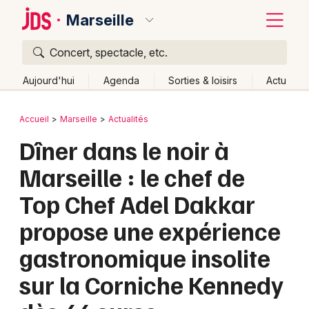
Marseille
Concert, spectacle, etc.
Quoi ?
Fermer
Aujourd'hui
Agenda
Sorties & loisirs
Actu
Où ?
Retour
Publier un événement
Accueil
Marseille
Actualités
Marseille et alentours
Bouches du Rhône (13)
Dîner dans le noir à
Bordeaux
Provence-Alpes-Côte-d'Azur
Partout
Près de moi
Marseille : le chef de
Changer de lieu
Colmar
Top Chef Adel Dakkar
Quand ?
Effacer les dates
Lille
Grands événements
propose une expérience
Aujourd'hui
Demain
Ce week-end
Autre
Lyon
Activité & Expérience
gastronomique insolite
Marseille
Manifestations
sur la Corniche Kennedy
Mulhouse
Foires & salons