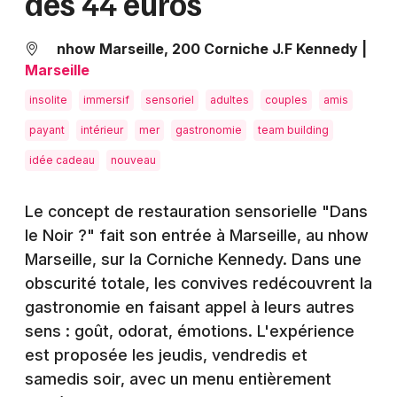
dès 44 euros
Montpellier
Spectacles
Nantes
nhow Marseille, 200 Corniche J.F Kennedy
|
Marseille
Concerts
Nice
insolite
immersif
sensoriel
adultes
couples
amis
Paris
Sports
payant
intérieur
mer
gastronomie
team building
Strasbourg
idée cadeau
nouveau
Soirées
Toulouse
Sorties famille
Le concept de restauration sensorielle "Dans
Toutes les villes
le Noir ?" fait son entrée à Marseille, au nhow
Expos
Marseille, sur la Corniche Kennedy. Dans une
obscurité totale, les convives redécouvrent la
Sorties & loisirs
gastronomie en faisant appel à leurs autres
sens : goût, odorat, émotions. L'expérience
Actualités dans les Bouches du Rhône
est proposée les jeudis, vendredis et
Actualités en Provence-Alpes-Côte-d'Azur
samedis soir, avec un menu entièrement