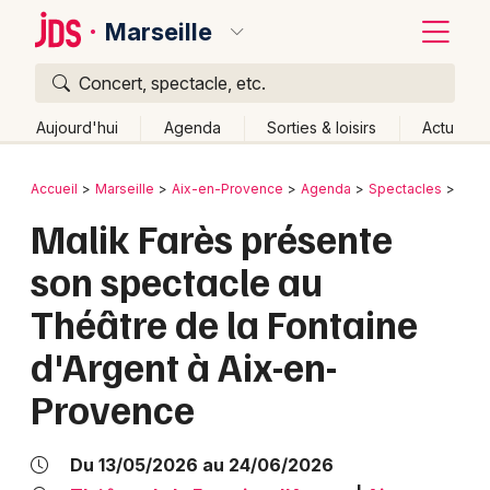
Marseille
Concert, spectacle, etc.
Quoi ?
Fermer
Aujourd'hui
Agenda
Sorties & loisirs
Actu
Où ?
Retour
Publier un événement
Accueil
Marseille
Aix-en-Provence
Agenda
Spectacles
Hum
Marseille et alentours
Bouches du Rhône (13)
Malik Farès présente
Bordeaux
Provence-Alpes-Côte-d'Azur
Partout
Près de moi
son spectacle au
Changer de lieu
Colmar
Théâtre de la Fontaine
Quand ?
Effacer les dates
Lille
Grands événements
d'Argent à Aix-en-
Aujourd'hui
Demain
Ce week-end
Autre
Lyon
Activité & Expérience
Provence
Marseille
Manifestations
Mulhouse
Du 13/05/2026 au 24/06/2026
Foires & salons