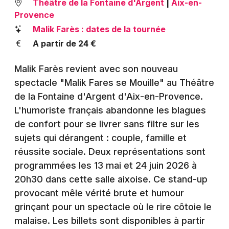
Théâtre de la Fontaine d'Argent
|
Aix-en-
Montpellier
Provence
Spectacles
Nantes
Malik Farès : dates de la tournée
A partir de 24 €
Concerts
Nice
Paris
Malik Farès revient avec son nouveau
Sports
spectacle "Malik Fares se Mouille" au Théâtre
Strasbourg
Soirées
de la Fontaine d'Argent d'Aix-en-Provence.
Toulouse
L'humoriste français abandonne les blagues
Sorties famille
de confort pour se livrer sans filtre sur les
Toutes les villes
sujets qui dérangent : couple, famille et
Expos
réussite sociale. Deux représentations sont
programmées les 13 mai et 24 juin 2026 à
Sorties & loisirs
20h30 dans cette salle aixoise. Ce stand-up
Humour dans les Bouches du Rhône
provocant mêle vérité brute et humour
grinçant pour un spectacle où le rire côtoie le
Humour en Provence-Alpes-Côte-d'Azur
malaise. Les billets sont disponibles à partir