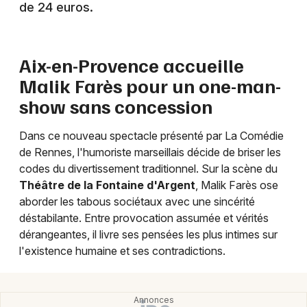
de 24 euros.
Aix-en-Provence accueille
Newsletter des sorties
Malik Farès pour un one-man-
Artistes en tournée
show sans concession
Actus à Marseille
Dans ce nouveau spectacle présenté par La Comédie
de Rennes, l'humoriste marseillais décide de briser les
Magazine à Marseille
codes du divertissement traditionnel. Sur la scène du
Théâtre de la Fontaine d'Argent
, Malik Farès ose
aborder les tabous sociétaux avec une sincérité
déstabilante. Entre provocation assumée et vérités
dérangeantes, il livre ses pensées les plus intimes sur
l'existence humaine et ses contradictions.