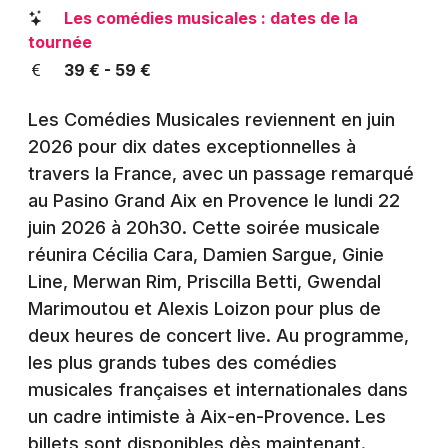
Montpellier
Les comédies musicales : dates de la
Spectacles
tournée
Nantes
39 € - 59 €
Concerts
Nice
Les Comédies Musicales reviennent en juin
Paris
Sports
2026 pour dix dates exceptionnelles à
Strasbourg
travers la France, avec un passage remarqué
Soirées
au Pasino Grand Aix en Provence le lundi 22
Toulouse
juin 2026 à 20h30. Cette soirée musicale
Sorties famille
réunira Cécilia Cara, Damien Sargue, Ginie
Toutes les villes
Expos
Line, Merwan Rim, Priscilla Betti, Gwendal
Marimoutou et Alexis Loizon pour plus de
Sorties & loisirs
deux heures de concert live. Au programme,
les plus grands tubes des comédies
Spectacle musical dans les Bouches du Rhône
musicales françaises et internationales dans
un cadre intimiste à Aix-en-Provence. Les
Spectacle musical en Provence-Alpes-Côte-
billets sont disponibles dès maintenant.