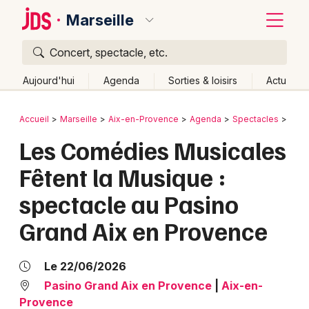
Marseille
Concert, spectacle, etc.
Quoi ?
Fermer
Aujourd'hui
Agenda
Sorties & loisirs
Actu
Où ?
Retour
Publier un événement
Accueil
Marseille
Aix-en-Provence
Agenda
Spectacles
Spec
Marseille et alentours
Bouches du Rhône (13)
Les Comédies Musicales
Bordeaux
Provence-Alpes-Côte-d'Azur
Partout
Près de moi
Fêtent la Musique :
Changer de lieu
Colmar
spectacle au Pasino
Quand ?
Effacer les dates
Lille
Grands événements
Grand Aix en Provence
Aujourd'hui
Demain
Ce week-end
Autre
Lyon
Activité & Expérience
Marseille
Le 22/06/2026
Manifestations
Pasino Grand Aix en Provence
|
Aix-en-
Mulhouse
Provence
Foires & salons