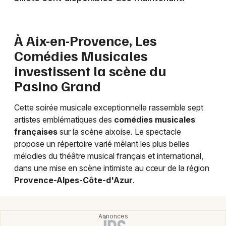
d'Azur
À Aix-en-Provence, Les
Comédies Musicales
Newsletter des sorties
investissent la scène du
Pasino Grand
Artistes en tournée
Cette soirée musicale exceptionnelle rassemble sept
Actus à Marseille
artistes emblématiques des
comédies musicales
françaises
sur la scène aixoise. Le spectacle
Magazine à Marseille
propose un répertoire varié mêlant les plus belles
mélodies du théâtre musical français et international,
dans une mise en scène intimiste au cœur de la région
Provence-Alpes-Côte-d'Azur
.