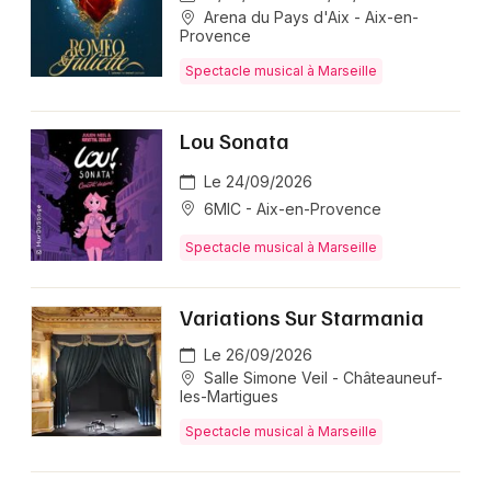
Arena du Pays d'Aix - Aix-en-
Provence
Spectacle musical à Marseille
Newsletter des sorties
Artistes en tournée
Lou Sonata
Le 24/09/2026
Actus dans les Bouches du Rhône
6MIC - Aix-en-Provence
Magazine dans les Bouches du Rhône
Spectacle musical à Marseille
Variations Sur Starmania
Le 26/09/2026
Salle Simone Veil - Châteauneuf-
les-Martigues
Spectacle musical à Marseille