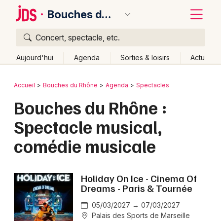
Bouches du Rhône
Concert, spectacle, etc.
Quoi ?
Fermer
Aujourd'hui
Agenda
Sorties & loisirs
Actu
Où ?
Retour
Publier un événement
Accueil
Bouches du Rhône
Agenda
Spectacles
Bouches du Rhône (13)
Provence-Alpes-Côte-d'Azur
Bouches du Rhône :
Bordeaux
Partout
Près de moi
Changer de lieu
Spectacle musical,
Colmar
Quand ?
Effacer les dates
comédie musicale
Lille
Grands événements
Aujourd'hui
Demain
Ce week-end
Autre
Lyon
Activité & Expérience
Holiday On Ice - Cinema Of
Marseille
Dreams - Paris & Tournée
Manifestations
Mulhouse
05/03/2027 → 07/03/2027
Palais des Sports de Marseille
Foires & salons