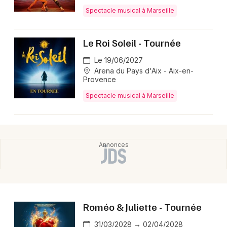
Montpellier
Spectacle musical à Marseille
Spectacles
Nantes
Le Roi Soleil - Tournée
Concerts
Nice
Le 19/06/2027
Paris
Sports
Arena du Pays d'Aix - Aix-en-
Provence
Strasbourg
Soirées
Spectacle musical à Marseille
Toulouse
Sorties famille
Toutes les villes
Expos
Sorties & loisirs
Spectacle musical en Provence-Alpes-Côte-
d'Azur
Roméo & Juliette - Tournée
31/03/2028 → 02/04/2028