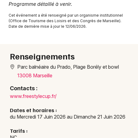
Programme détaillé à venir.
Cet événement a été renseigné par un organisme institutionnel
(Office de Tourisme des Loisirs et des Congrès de Marseille).
Date de dernière mise à jour le 12/06/2026.
Newsletter des sorties
Artistes en tournée
Renseignements
Actus à Marseille
Parc balnéaire du Prado, Plage Borély et bowl
Magazine à Marseille
13008 Marseille
Contacts :
www.freestylecup.fr/
Dates et horaires :
du Mercredi 17 Juin 2026 au Dimanche 21 Juin 2026
Tarifs :
NC