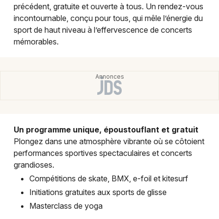
Montpellier
précédent, gratuite et ouverte à tous. Un rendez-vous
incontournable, conçu pour tous, qui mêle l’énergie du
Spectacles
Nantes
sport de haut niveau à l’effervescence de concerts
mémorables.
Concerts
Nice
Paris
Sports
Strasbourg
Soirées
Toulouse
Sorties famille
Toutes les villes
Un programme unique, époustouflant et gratuit
Expos
Plongez dans une atmosphère vibrante où se côtoient
performances sportives spectaculaires et concerts
Sorties & loisirs
grandioses.
Compétitions de skate, BMX, e-foil et kitesurf
Sports dans les Bouches du Rhône
Initiations gratuites aux sports de glisse
Masterclass de yoga
Sports en Provence-Alpes-Côte-d'Azur