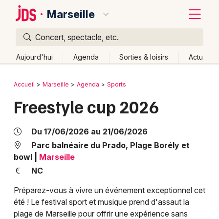
Marseille
Concert, spectacle, etc.
Quoi ?
Fermer
Aujourd'hui
Agenda
Sorties & loisirs
Actu
Où ?
Retour
Publier un événement
Accueil
Marseille
Agenda
Sports
Marseille et alentours
Bouches du Rhône (13)
Freestyle cup 2026
Bordeaux
Provence-Alpes-Côte-d'Azur
Partout
Près de moi
Changer de lieu
Colmar
Du 17/06/2026 au 21/06/2026
Quand ?
Effacer les dates
Lille
Grands événements
Parc balnéaire du Prado, Plage Borély et
bowl
|
Marseille
Aujourd'hui
Demain
Ce week-end
Autre
Lyon
Activité & Expérience
NC
Marseille
Préparez-vous à vivre un événement exceptionnel cet
Manifestations
été ! Le festival sport et musique prend d'assaut la
Mulhouse
plage de Marseille pour offrir une expérience sans
Foires & salons