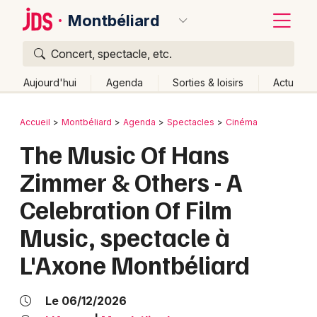
Montbéliard
Concert, spectacle, etc.
Quoi ?
Fermer
Aujourd'hui
Agenda
Sorties & loisirs
Actu
Où ?
Retour
Publier un événement
Accueil
Montbéliard
Agenda
Spectacles
Cinéma
Montbéliard et alentours
Doubs (25)
Franche-Comté
The Music Of Hans
Bordeaux
Partout
Près de moi
Changer de lieu
Zimmer & Others - A
Colmar
Quand ?
Effacer les dates
Celebration Of Film
Lille
Grands événements
Aujourd'hui
Demain
Ce week-end
Autre
Music, spectacle à
Lyon
Activité & Expérience
L'Axone Montbéliard
Marseille
Manifestations
Mulhouse
Le 06/12/2026
Foires & salons