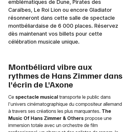
emblématiques de Dune, Pirates des
Cinéma en Bourgogne-Franche-Comté
Caraïbes, Le Roi Lion ou encore Gladiator
résonneront dans cette salle de spectacle
montbéliardaise de 6 000 places. Réservez
dès maintenant vos billets pour cette
célébration musicale unique.
Newsletter des sorties
Artistes en tournée
Montbéliard vibre aux
Actus à Montbéliard
rythmes de Hans Zimmer dans
l'écrin de L'Axone
Magazine à Montbéliard
Ce
spectacle musical
transporte le public dans
l'univers cinématographique du compositeur allemand
à travers ses créations les plus marquantes.
The
Music Of Hans Zimmer & Others
propose une
immersion totale avec un orchestre de film