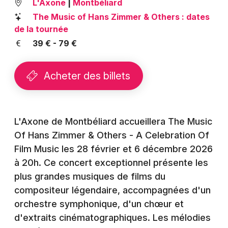
L'Axone
|
Montbéliard
Montpellier
The Music of Hans Zimmer & Others : dates
Spectacles
Nantes
de la tournée
39 € - 79 €
Concerts
Nice
Paris
Sports
Acheter des billets
Strasbourg
Soirées
Toulouse
Sorties famille
L'Axone de Montbéliard accueillera The Music
Toutes les villes
Of Hans Zimmer & Others - A Celebration Of
Expos
Film Music les 28 février et 6 décembre 2026
à 20h. Ce concert exceptionnel présente les
Sorties & loisirs
plus grandes musiques de films du
compositeur légendaire, accompagnées d'un
Cinéma dans le Doubs
orchestre symphonique, d'un chœur et
Cinéma en Franche-Comté
d'extraits cinématographiques. Les mélodies