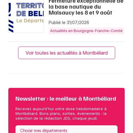
Fermeture exceptionnelle de
la base nautique du
Malsaucy les 8 et 9 août
Publié le 31/07/2026
Actualités en Bourgogne-Franche-Comté
Voir toutes les actualités à Montbéliard
Newsletter : le meilleur à Montbéliard
Recevez aujourd'hui votre dose hebdomadaire à
Montbéliard. Bons plans, sorties, événements : la
sélection de la rédaction JDS, chaque jeudi.
Choisir mes départements