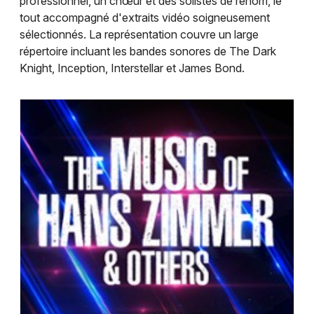
professionnel, un chœur et des solistes de renom, le
tout accompagné d'extraits vidéo soigneusement
sélectionnés. La représentation couvre un large
répertoire incluant les bandes sonores de The Dark
Choisir mes départements
Knight, Inception, Interstellar et James Bond.
25 - Doubs
Mon email
Je m'abonne