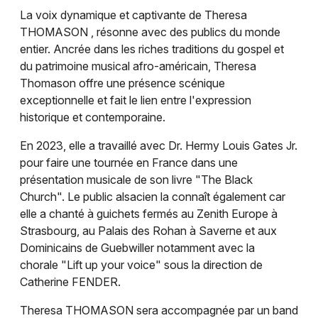
La voix dynamique et captivante de Theresa
Concerts dans le Grand Est
THOMASON , résonne avec des publics du monde
entier. Ancrée dans les riches traditions du gospel et
du patrimoine musical afro-américain, Theresa
Thomason offre une présence scénique
exceptionnelle et fait le lien entre l'expression
Jeux concours
historique et contemporaine.
Newsletter des sorties
En 2023, elle a travaillé avec Dr. Hermy Louis Gates Jr.
pour faire une tournée en France dans une
Artistes en tournée
présentation musicale de son livre "The Black
Church". Le public alsacien la connaît également car
Actus à Mulhouse
elle a chanté à guichets fermés au Zenith Europe à
Strasbourg, au Palais des Rohan à Saverne et aux
Magazine à Mulhouse
Dominicains de Guebwiller notamment avec la
chorale "Lift up your voice" sous la direction de
Actus tourisme & loisirs
Catherine FENDER.
Restaurants
Theresa THOMASON sera accompagnée par un band