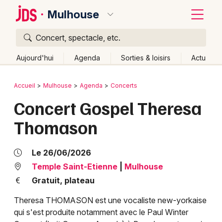
Mulhouse
Concert, spectacle, etc.
Quoi ?
Fermer
Aujourd'hui
Agenda
Sorties & loisirs
Actu
Où ?
Retour
Publier un événement
Accueil
Mulhouse
Agenda
Concerts
Mulhouse et alentours
Haut-Rhin (68)
Alsace
Concert Gospel Theresa
Bordeaux
Partout
Près de moi
Changer de lieu
Thomason
Colmar
Quand ?
Effacer les dates
Lille
Grands événements
Aujourd'hui
Demain
Ce week-end
Autre
Le 26/06/2026
Lyon
Temple Saint-Etienne
|
Mulhouse
Activité & Expérience
Gratuit, plateau
Marseille
Manifestations
Theresa THOMASON est une vocaliste new-yorkaise
Mulhouse
qui s'est produite notamment avec le Paul Winter
Foires & salons