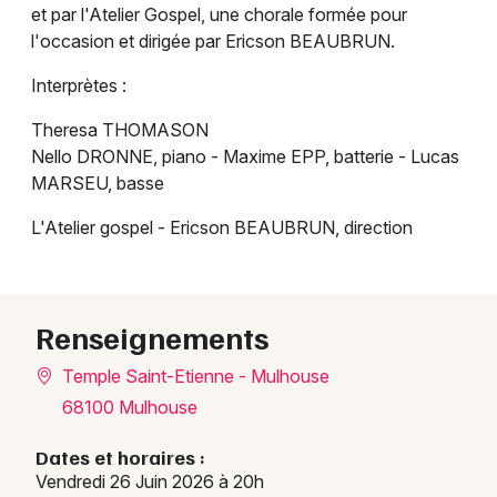
et par l'Atelier Gospel, une chorale formée pour
l'occasion et dirigée par Ericson BEAUBRUN.
Interprètes :
Theresa THOMASON
Nello DRONNE, piano - Maxime EPP, batterie - Lucas
MARSEU, basse
Choisir mes départements
L'Atelier gospel - Ericson BEAUBRUN, direction
68 - Haut-Rhin
Mon email
Renseignements
Temple Saint-Etienne - Mulhouse
Je m'abonne
68100 Mulhouse
Dates et horaires :
Vendredi 26 Juin 2026 à 20h